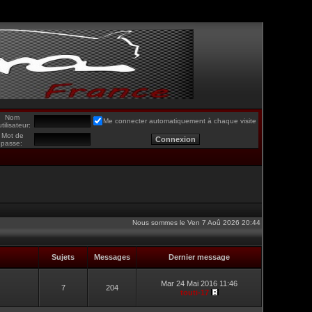
Nom
Me connecter automatiquement à chaque visite
utilisateur:
Mot de
passe:
Nous sommes le Ven 7 Aoû 2026 20:44
Sujets
Messages
Dernier message
Mar 24 Mai 2016 11:46
7
204
touti-17