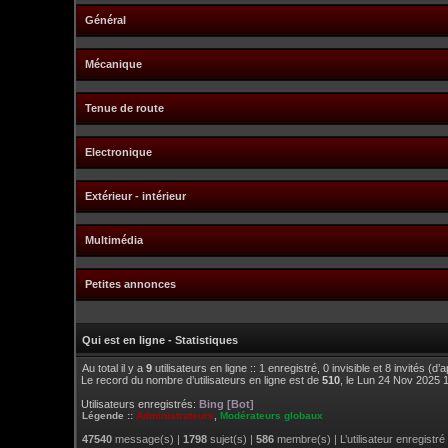
Général
Mécanique
Tenue de route
Electronique
Extérieur - intérieur
Multimédia
Petites annonces
Qui est en ligne - Statistiques
Au total il y a
9
utilisateurs en ligne :: 1 enregistré, 0 invisible et 8 invités (
Le record du nombre d’utilisateurs en ligne est de
510
, le Lun 24 Nov 2025 
Utilisateurs enregistrés:
Bing [Bot]
Légende ::
Administrateurs
,
Modérateurs globaux
47540
message(s) |
1798
sujet(s) |
586
membre(s) | L’utilisateur enregistré