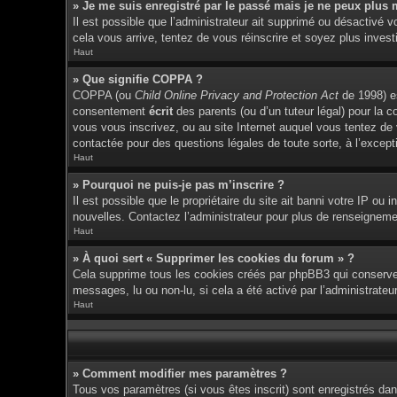
» Je me suis enregistré par le passé mais je ne peux plus 
Il est possible que l’administrateur ait supprimé ou désactivé v
cela vous arrive, tentez de vous réinscrire et soyez plus investi
Haut
» Que signifie COPPA ?
COPPA (ou
Child Online Privacy and Protection Act
de 1998) es
consentement
écrit
des parents (ou d’un tuteur légal) pour la c
vous vous inscrivez, ou au site Internet auquel vous tentez de
contactée pour des questions légales de toute sorte, à l’except
Haut
» Pourquoi ne puis-je pas m’inscrire ?
Il est possible que le propriétaire du site ait banni votre IP ou 
nouvelles. Contactez l’administrateur pour plus de renseigneme
Haut
» À quoi sert « Supprimer les cookies du forum » ?
Cela supprime tous les cookies créés par phpBB3 qui conservent 
messages, lu ou non-lu, si cela a été activé par l’administrat
Haut
» Comment modifier mes paramètres ?
Tous vos paramètres (si vous êtes inscrit) sont enregistrés dan