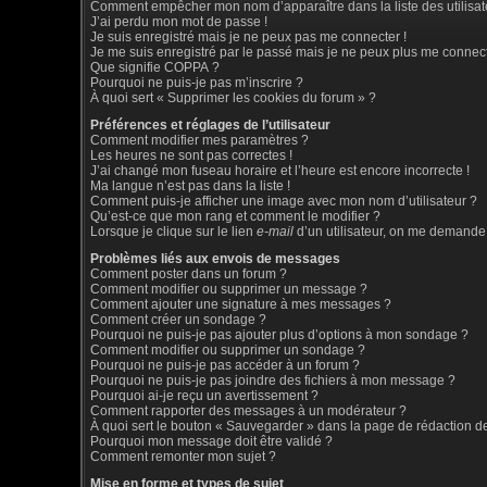
Comment empêcher mon nom d’apparaître dans la liste des utilisat
J’ai perdu mon mot de passe !
Je suis enregistré mais je ne peux pas me connecter !
Je me suis enregistré par le passé mais je ne peux plus me connect
Que signifie COPPA ?
Pourquoi ne puis-je pas m’inscrire ?
À quoi sert « Supprimer les cookies du forum » ?
Préférences et réglages de l’utilisateur
Comment modifier mes paramètres ?
Les heures ne sont pas correctes !
J’ai changé mon fuseau horaire et l’heure est encore incorrecte !
Ma langue n’est pas dans la liste !
Comment puis-je afficher une image avec mon nom d’utilisateur ?
Qu’est-ce que mon rang et comment le modifier ?
Lorsque je clique sur le lien
e-mail
d’un utilisateur, on me demande
Problèmes liés aux envois de messages
Comment poster dans un forum ?
Comment modifier ou supprimer un message ?
Comment ajouter une signature à mes messages ?
Comment créer un sondage ?
Pourquoi ne puis-je pas ajouter plus d’options à mon sondage ?
Comment modifier ou supprimer un sondage ?
Pourquoi ne puis-je pas accéder à un forum ?
Pourquoi ne puis-je pas joindre des fichiers à mon message ?
Pourquoi ai-je reçu un avertissement ?
Comment rapporter des messages à un modérateur ?
À quoi sert le bouton « Sauvegarder » dans la page de rédaction 
Pourquoi mon message doit être validé ?
Comment remonter mon sujet ?
Mise en forme et types de sujet