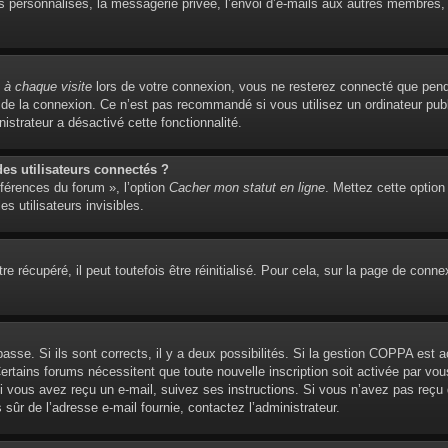
personnalisés, la messagerie privée, l’envoi d’e-mails aux autres membres, l’
à chaque visite
lors de votre connexion, vous ne resterez connecté que pend
de la connexion. Ce n’est pas recommandé si vous utilisez un ordinateur publi
istrateur a désactivé cette fonctionnalité.
s utilisateurs connectés ?
éférences du forum », l’option
Cacher mon statut en ligne
. Mettez cette option
s utilisateurs invisibles.
 récupéré, il peut toutefois être réinitialisé. Pour cela, sur la page de conne
 passe. Si ils sont corrects, il y a deux possibilités. Si la gestion COPPA est 
. Certains forums nécessitent que toute nouvelle inscription soit activée par 
 Si vous avez reçu un e-mail, suivez ses instructions. Si vous n’avez pas reçu
es sûr de l’adresse e-mail fournie, contactez l’administrateur.