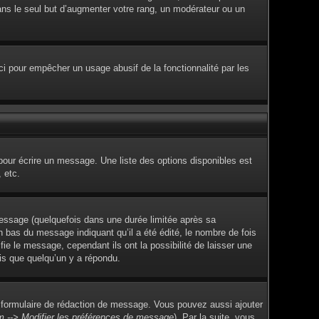
dans le seul but d’augmenter votre rang, un modérateur ou un
Ceci pour empêcher un usage abusif de la fonctionnalité par les
pour écrire un message. Une liste des options disponibles est
 etc.
ssage (quelquefois dans une durée limitée après sa
 bas du message indiquant qu’il a été édité, le nombre de fois
fie le message, cependant ils ont la possibilité de laisser une
ois que quelqu’un y a répondu.
 formulaire de rédaction de message. Vous pouvez aussi ajouter
m --> Modifier les préférences de message
). Par la suite, vous