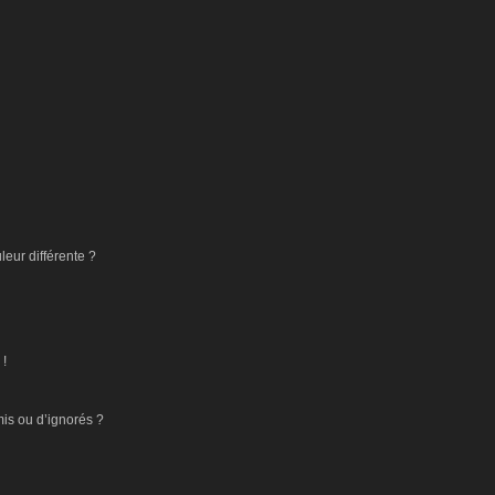
eur différente ?
 !
mis ou d’ignorés ?