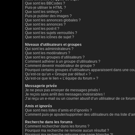
Que sont les BBCodes ?
Puis-je utiliser le HTML ?
Que sont les smileys ?
Puis-je publier des images ?
Que sont les annonces globales ?
Que sont les annonces ?
Que sont les post-it ?
Que sont les sujets verrouillés ?
Que sont les icônes de sujet ?
Niveaux d’utilisateurs et groupes
Qui sont les administrateurs ?
Que sont les modérateurs ?
Que sont les groupes d’utilisateurs ?
Comment adhérer à un groupe d’utilisateurs ?
Comment devenir modérateur de groupe ?
Pourquoi certains groupes d’utilisateurs apparaissent dans une coul
Qu’est-ce qu’un « Groupe par défaut » ?
Qu’est-ce que le lien « L’équipe du forum » ?
Messagerie privée
Je ne peux pas envoyer de messages privés !
Je reçois sans arrêt des messages indésirables !
J’ai reçu un e-mail ou un courrier abusif d’un utilisateur de ce forum
Amis et ignorés
Que sont mes listes d’amis et d’ignorés ?
Comment puis-je ajouter/supprimer des utilisateurs de ma liste d’a
Recherche dans les forums
Comment rechercher dans les forums ?
Pourquoi ma recherche ne renvoie aucun résultat ?
Pourquoi ma recherche retourne une page blanche ?!