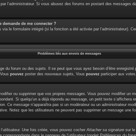
étré par l’administrateur. Si vous abusez des forums en postant des messages 
me demande de me connecter ?
via le formulaire intégré (si la fonction a été activée par l’administrateur). 
Problèmes liés aux envois de messages
e du forum ou des sujets. Il se peut que vous ayez besoin d’être enregistré 
: Vous
pouvez
poster des nouveaux sujets, Vous
pouvez
participer aux votes,
modifier ou supprimer que vos propres messages. Vous pouvez modifier un me
dant. Si quelqu’un a déjà répondu au message, un petit texte s’affichera en
édition. Ce message n’apparaîtra pas si un modérateur ou un administrateur modi
tiative. Notez que les utilisateurs ne peuvent pas supprimer un message une f
l’utilisateur. Une fois créée, vous pouvez cocher
Attacher sa signature
sur le
e correspondante dans le panneau de l’utilisateur (onglet
Préférences du foru