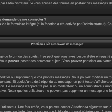
étré par l’administrateur. Si vous abusez des forums en postant des messages 
me demande de me connecter ?
via le formulaire intégré (si la fonction a été activée par l’administrateur). 
Problèmes liés aux envois de messages
e du forum ou des sujets. Il se peut que vous ayez besoin d’être enregistré 
: Vous
pouvez
poster des nouveaux sujets, Vous
pouvez
participer aux votes,
modifier ou supprimer que vos propres messages. Vous pouvez modifier un me
dant. Si quelqu’un a déjà répondu au message, un petit texte s’affichera en
édition. Ce message n’apparaîtra pas si un modérateur ou un administrateur modi
tiative. Notez que les utilisateurs ne peuvent pas supprimer un message une f
l’utilisateur. Une fois créée, vous pouvez cocher
Attacher sa signature
sur le
e correspondante dans le panneau de l’utilisateur (onglet
Préférences du foru