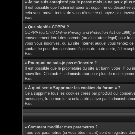
» Je me suis enregistré par le passé mais je ne peux plus 
Il est possible que l’administrateur ait supprimé ou désactivé v
cela vous arrive, tentez de vous réinscrire et soyez plus investi
Haut
» Que signifie COPPA ?
COPPA (ou
Child Online Privacy and Protection Act
de 1998) es
consentement
écrit
des parents (ou d’un tuteur légal) pour la c
vous vous inscrivez, ou au site Internet auquel vous tentez de
contactée pour des questions légales de toute sorte, à l’except
Haut
» Pourquoi ne puis-je pas m’inscrire ?
Il est possible que le propriétaire du site ait banni votre IP ou 
nouvelles. Contactez l’administrateur pour plus de renseigneme
Haut
» À quoi sert « Supprimer les cookies du forum » ?
Cela supprime tous les cookies créés par phpBB3 qui conservent 
messages, lu ou non-lu, si cela a été activé par l’administrat
Haut
» Comment modifier mes paramètres ?
Tous vos paramètres (si vous êtes inscrit) sont enregistrés dan