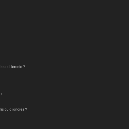
eur différente ?
 !
mis ou d’ignorés ?