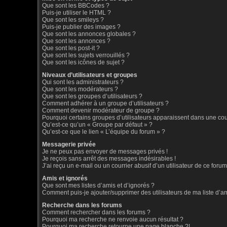
Que sont les BBCodes ?
Puis-je utiliser le HTML ?
Que sont les smileys ?
Puis-je publier des images ?
Que sont les annonces globales ?
Que sont les annonces ?
Que sont les post-it ?
Que sont les sujets verrouillés ?
Que sont les icônes de sujet ?
Niveaux d’utilisateurs et groupes
Qui sont les administrateurs ?
Que sont les modérateurs ?
Que sont les groupes d’utilisateurs ?
Comment adhérer à un groupe d’utilisateurs ?
Comment devenir modérateur de groupe ?
Pourquoi certains groupes d’utilisateurs apparaissent dans une coul
Qu’est-ce qu’un « Groupe par défaut » ?
Qu’est-ce que le lien « L’équipe du forum » ?
Messagerie privée
Je ne peux pas envoyer de messages privés !
Je reçois sans arrêt des messages indésirables !
J’ai reçu un e-mail ou un courrier abusif d’un utilisateur de ce forum
Amis et ignorés
Que sont mes listes d’amis et d’ignorés ?
Comment puis-je ajouter/supprimer des utilisateurs de ma liste d’a
Recherche dans les forums
Comment rechercher dans les forums ?
Pourquoi ma recherche ne renvoie aucun résultat ?
Pourquoi ma recherche retourne une page blanche ?!