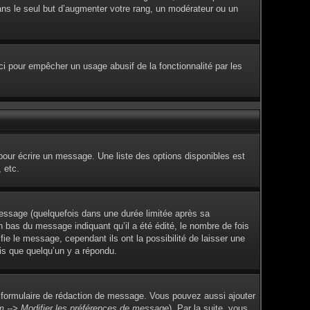
dans le seul but d’augmenter votre rang, un modérateur ou un
Ceci pour empêcher un usage abusif de la fonctionnalité par les
pour écrire un message. Une liste des options disponibles est
 etc.
ssage (quelquefois dans une durée limitée après sa
 bas du message indiquant qu’il a été édité, le nombre de fois
fie le message, cependant ils ont la possibilité de laisser une
ois que quelqu’un y a répondu.
 formulaire de rédaction de message. Vous pouvez aussi ajouter
m --> Modifier les préférences de message
). Par la suite, vous