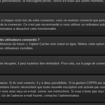
personnalisés, la messagerie privée, l’envoi d’e-mails aux autres membres, l’
à chaque visite
lors de votre connexion, vous ne resterez connecté que pend
de la connexion. Ce n’est pas recommandé si vous utilisez un ordinateur publi
istrateur a désactivé cette fonctionnalité.
s utilisateurs connectés ?
éférences du forum », l’option
Cacher mon statut en ligne
. Mettez cette option
s utilisateurs invisibles.
 récupéré, il peut toutefois être réinitialisé. Pour cela, sur la page de conne
 passe. Si ils sont corrects, il y a deux possibilités. Si la gestion COPPA est 
. Certains forums nécessitent que toute nouvelle inscription soit activée par 
 Si vous avez reçu un e-mail, suivez ses instructions. Si vous n’avez pas reçu
es sûr de l’adresse e-mail fournie, contactez l’administrateur.