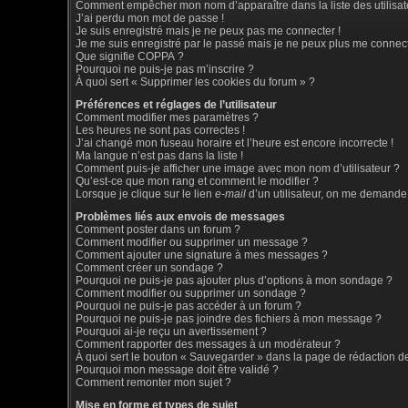
Comment empêcher mon nom d’apparaître dans la liste des utilisat
J’ai perdu mon mot de passe !
Je suis enregistré mais je ne peux pas me connecter !
Je me suis enregistré par le passé mais je ne peux plus me connect
Que signifie COPPA ?
Pourquoi ne puis-je pas m’inscrire ?
À quoi sert « Supprimer les cookies du forum » ?
Préférences et réglages de l’utilisateur
Comment modifier mes paramètres ?
Les heures ne sont pas correctes !
J’ai changé mon fuseau horaire et l’heure est encore incorrecte !
Ma langue n’est pas dans la liste !
Comment puis-je afficher une image avec mon nom d’utilisateur ?
Qu’est-ce que mon rang et comment le modifier ?
Lorsque je clique sur le lien
e-mail
d’un utilisateur, on me demande
Problèmes liés aux envois de messages
Comment poster dans un forum ?
Comment modifier ou supprimer un message ?
Comment ajouter une signature à mes messages ?
Comment créer un sondage ?
Pourquoi ne puis-je pas ajouter plus d’options à mon sondage ?
Comment modifier ou supprimer un sondage ?
Pourquoi ne puis-je pas accéder à un forum ?
Pourquoi ne puis-je pas joindre des fichiers à mon message ?
Pourquoi ai-je reçu un avertissement ?
Comment rapporter des messages à un modérateur ?
À quoi sert le bouton « Sauvegarder » dans la page de rédaction 
Pourquoi mon message doit être validé ?
Comment remonter mon sujet ?
Mise en forme et types de sujet