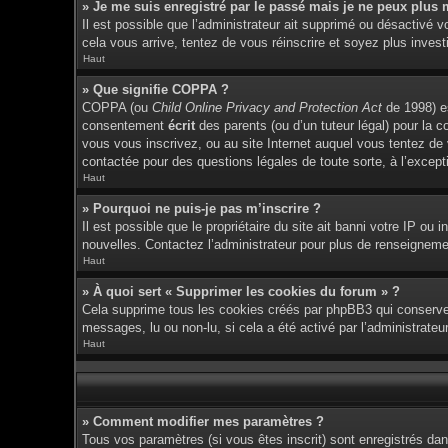
» Je me suis enregistré par le passé mais je ne peux plus 
Il est possible que l’administrateur ait supprimé ou désactivé v
cela vous arrive, tentez de vous réinscrire et soyez plus investi
Haut
» Que signifie COPPA ?
COPPA (ou
Child Online Privacy and Protection Act
de 1998) es
consentement
écrit
des parents (ou d’un tuteur légal) pour la c
vous vous inscrivez, ou au site Internet auquel vous tentez de
contactée pour des questions légales de toute sorte, à l’except
Haut
» Pourquoi ne puis-je pas m’inscrire ?
Il est possible que le propriétaire du site ait banni votre IP ou 
nouvelles. Contactez l’administrateur pour plus de renseigneme
Haut
» À quoi sert « Supprimer les cookies du forum » ?
Cela supprime tous les cookies créés par phpBB3 qui conservent 
messages, lu ou non-lu, si cela a été activé par l’administrat
Haut
» Comment modifier mes paramètres ?
Tous vos paramètres (si vous êtes inscrit) sont enregistrés dan