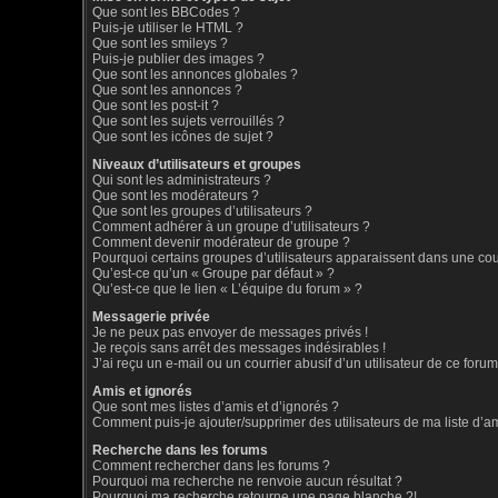
Que sont les BBCodes ?
Puis-je utiliser le HTML ?
Que sont les smileys ?
Puis-je publier des images ?
Que sont les annonces globales ?
Que sont les annonces ?
Que sont les post-it ?
Que sont les sujets verrouillés ?
Que sont les icônes de sujet ?
Niveaux d’utilisateurs et groupes
Qui sont les administrateurs ?
Que sont les modérateurs ?
Que sont les groupes d’utilisateurs ?
Comment adhérer à un groupe d’utilisateurs ?
Comment devenir modérateur de groupe ?
Pourquoi certains groupes d’utilisateurs apparaissent dans une coul
Qu’est-ce qu’un « Groupe par défaut » ?
Qu’est-ce que le lien « L’équipe du forum » ?
Messagerie privée
Je ne peux pas envoyer de messages privés !
Je reçois sans arrêt des messages indésirables !
J’ai reçu un e-mail ou un courrier abusif d’un utilisateur de ce forum
Amis et ignorés
Que sont mes listes d’amis et d’ignorés ?
Comment puis-je ajouter/supprimer des utilisateurs de ma liste d’a
Recherche dans les forums
Comment rechercher dans les forums ?
Pourquoi ma recherche ne renvoie aucun résultat ?
Pourquoi ma recherche retourne une page blanche ?!