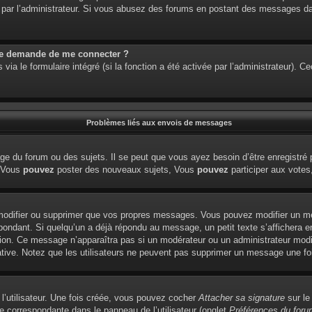
étré par l’administrateur. Si vous abusez des forums en postant des messages 
me demande de me connecter ?
via le formulaire intégré (si la fonction a été activée par l’administrateur). 
Problèmes liés aux envois de messages
e du forum ou des sujets. Il se peut que vous ayez besoin d’être enregistré 
: Vous
pouvez
poster des nouveaux sujets, Vous
pouvez
participer aux votes,
modifier ou supprimer que vos propres messages. Vous pouvez modifier un me
dant. Si quelqu’un a déjà répondu au message, un petit texte s’affichera en
édition. Ce message n’apparaîtra pas si un modérateur ou un administrateur modi
tiative. Notez que les utilisateurs ne peuvent pas supprimer un message une f
l’utilisateur. Une fois créée, vous pouvez cocher
Attacher sa signature
sur le
e correspondante dans le panneau de l’utilisateur (onglet
Préférences du foru