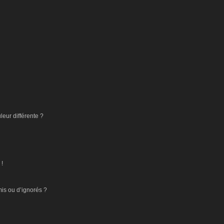
eur différente ?
 !
mis ou d’ignorés ?