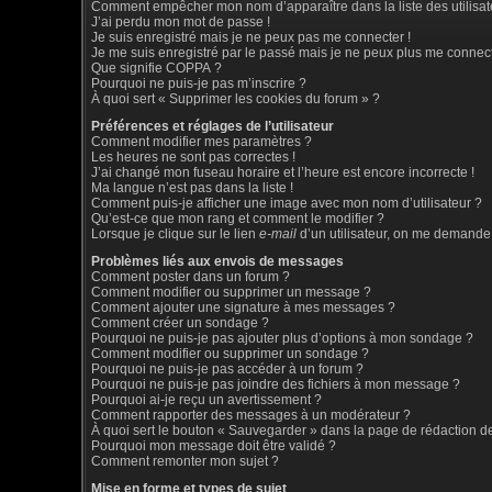
Comment empêcher mon nom d’apparaître dans la liste des utilisat
J’ai perdu mon mot de passe !
Je suis enregistré mais je ne peux pas me connecter !
Je me suis enregistré par le passé mais je ne peux plus me connect
Que signifie COPPA ?
Pourquoi ne puis-je pas m’inscrire ?
À quoi sert « Supprimer les cookies du forum » ?
Préférences et réglages de l’utilisateur
Comment modifier mes paramètres ?
Les heures ne sont pas correctes !
J’ai changé mon fuseau horaire et l’heure est encore incorrecte !
Ma langue n’est pas dans la liste !
Comment puis-je afficher une image avec mon nom d’utilisateur ?
Qu’est-ce que mon rang et comment le modifier ?
Lorsque je clique sur le lien
e-mail
d’un utilisateur, on me demande
Problèmes liés aux envois de messages
Comment poster dans un forum ?
Comment modifier ou supprimer un message ?
Comment ajouter une signature à mes messages ?
Comment créer un sondage ?
Pourquoi ne puis-je pas ajouter plus d’options à mon sondage ?
Comment modifier ou supprimer un sondage ?
Pourquoi ne puis-je pas accéder à un forum ?
Pourquoi ne puis-je pas joindre des fichiers à mon message ?
Pourquoi ai-je reçu un avertissement ?
Comment rapporter des messages à un modérateur ?
À quoi sert le bouton « Sauvegarder » dans la page de rédaction 
Pourquoi mon message doit être validé ?
Comment remonter mon sujet ?
Mise en forme et types de sujet