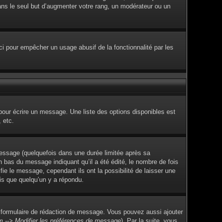
dans le seul but d’augmenter votre rang, un modérateur ou un
Ceci pour empêcher un usage abusif de la fonctionnalité par les
pour écrire un message. Une liste des options disponibles est
 etc.
ssage (quelquefois dans une durée limitée après sa
 bas du message indiquant qu’il a été édité, le nombre de fois
fie le message, cependant ils ont la possibilité de laisser une
ois que quelqu’un y a répondu.
 formulaire de rédaction de message. Vous pouvez aussi ajouter
m --> Modifier les préférences de message
). Par la suite, vous