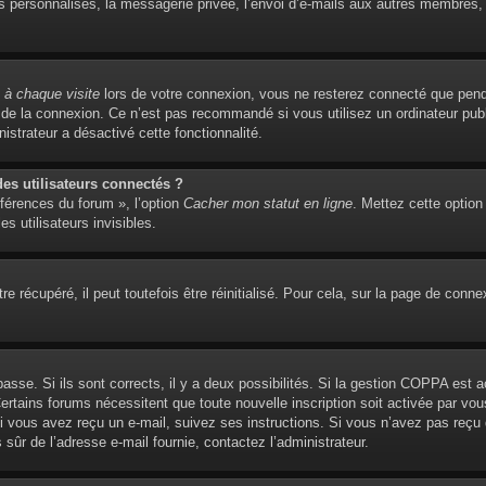
personnalisés, la messagerie privée, l’envoi d’e-mails aux autres membres, l’
à chaque visite
lors de votre connexion, vous ne resterez connecté que pend
de la connexion. Ce n’est pas recommandé si vous utilisez un ordinateur publi
istrateur a désactivé cette fonctionnalité.
s utilisateurs connectés ?
éférences du forum », l’option
Cacher mon statut en ligne
. Mettez cette option
s utilisateurs invisibles.
 récupéré, il peut toutefois être réinitialisé. Pour cela, sur la page de conne
 passe. Si ils sont corrects, il y a deux possibilités. Si la gestion COPPA est 
. Certains forums nécessitent que toute nouvelle inscription soit activée par 
 Si vous avez reçu un e-mail, suivez ses instructions. Si vous n’avez pas reçu
es sûr de l’adresse e-mail fournie, contactez l’administrateur.