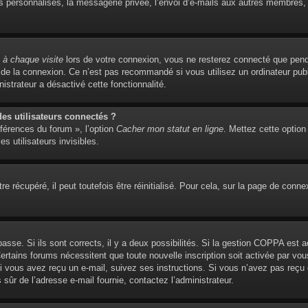
personnalisés, la messagerie privée, l’envoi d’e-mails aux autres membres, l’
à chaque visite
lors de votre connexion, vous ne resterez connecté que pend
de la connexion. Ce n’est pas recommandé si vous utilisez un ordinateur publi
istrateur a désactivé cette fonctionnalité.
s utilisateurs connectés ?
éférences du forum », l’option
Cacher mon statut en ligne
. Mettez cette option
s utilisateurs invisibles.
 récupéré, il peut toutefois être réinitialisé. Pour cela, sur la page de conne
 passe. Si ils sont corrects, il y a deux possibilités. Si la gestion COPPA est 
. Certains forums nécessitent que toute nouvelle inscription soit activée par 
 Si vous avez reçu un e-mail, suivez ses instructions. Si vous n’avez pas reçu
es sûr de l’adresse e-mail fournie, contactez l’administrateur.