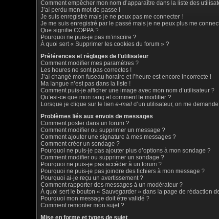
Comment empêcher mon nom d’apparaître dans la liste des utilisat
J’ai perdu mon mot de passe !
Je suis enregistré mais je ne peux pas me connecter !
Je me suis enregistré par le passé mais je ne peux plus me connect
Que signifie COPPA ?
Pourquoi ne puis-je pas m’inscrire ?
À quoi sert « Supprimer les cookies du forum » ?
Préférences et réglages de l’utilisateur
Comment modifier mes paramètres ?
Les heures ne sont pas correctes !
J’ai changé mon fuseau horaire et l’heure est encore incorrecte !
Ma langue n’est pas dans la liste !
Comment puis-je afficher une image avec mon nom d’utilisateur ?
Qu’est-ce que mon rang et comment le modifier ?
Lorsque je clique sur le lien
e-mail
d’un utilisateur, on me demande
Problèmes liés aux envois de messages
Comment poster dans un forum ?
Comment modifier ou supprimer un message ?
Comment ajouter une signature à mes messages ?
Comment créer un sondage ?
Pourquoi ne puis-je pas ajouter plus d’options à mon sondage ?
Comment modifier ou supprimer un sondage ?
Pourquoi ne puis-je pas accéder à un forum ?
Pourquoi ne puis-je pas joindre des fichiers à mon message ?
Pourquoi ai-je reçu un avertissement ?
Comment rapporter des messages à un modérateur ?
À quoi sert le bouton « Sauvegarder » dans la page de rédaction 
Pourquoi mon message doit être validé ?
Comment remonter mon sujet ?
Mise en forme et types de sujet