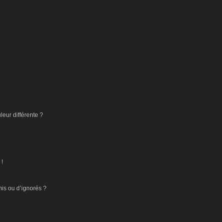
eur différente ?
 !
mis ou d’ignorés ?