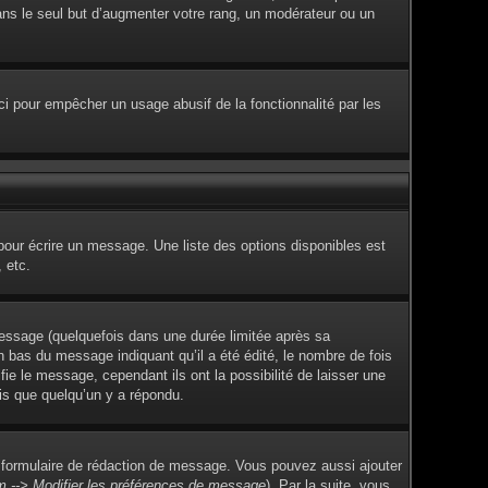
dans le seul but d’augmenter votre rang, un modérateur ou un
Ceci pour empêcher un usage abusif de la fonctionnalité par les
pour écrire un message. Une liste des options disponibles est
 etc.
ssage (quelquefois dans une durée limitée après sa
 bas du message indiquant qu’il a été édité, le nombre de fois
fie le message, cependant ils ont la possibilité de laisser une
ois que quelqu’un y a répondu.
 formulaire de rédaction de message. Vous pouvez aussi ajouter
m --> Modifier les préférences de message
). Par la suite, vous