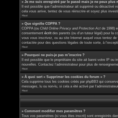
» Je me suis enregistré par le passé mais je ne peux plus 
Il est possible que l’administrateur ait supprimé ou désactivé v
cela vous arrive, tentez de vous réinscrire et soyez plus investi
Haut
» Que signifie COPPA ?
COPPA (ou
Child Online Privacy and Protection Act
de 1998) es
consentement
écrit
des parents (ou d’un tuteur légal) pour la c
vous vous inscrivez, ou au site Internet auquel vous tentez de
contactée pour des questions légales de toute sorte, à l’except
Haut
» Pourquoi ne puis-je pas m’inscrire ?
Il est possible que le propriétaire du site ait banni votre IP ou 
nouvelles. Contactez l’administrateur pour plus de renseigneme
Haut
» À quoi sert « Supprimer les cookies du forum » ?
Cela supprime tous les cookies créés par phpBB3 qui conservent 
messages, lu ou non-lu, si cela a été activé par l’administrat
Haut
» Comment modifier mes paramètres ?
Tous vos paramètres (si vous êtes inscrit) sont enregistrés dan