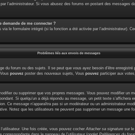
étré par l’administrateur. Si vous abusez des forums en postant des messages 
me demande de me connecter ?
via le formulaire intégré (si la fonction a été activée par l’administrateur). 
Problèmes liés aux envois de messages
e du forum ou des sujets. Il se peut que vous ayez besoin d’être enregistré 
: Vous
pouvez
poster des nouveaux sujets, Vous
pouvez
participer aux votes,
modifier ou supprimer que vos propres messages. Vous pouvez modifier un me
dant. Si quelqu’un a déjà répondu au message, un petit texte s’affichera en
édition. Ce message n’apparaîtra pas si un modérateur ou un administrateur modi
tiative. Notez que les utilisateurs ne peuvent pas supprimer un message une f
l’utilisateur. Une fois créée, vous pouvez cocher
Attacher sa signature
sur le
e correspondante dans le panneau de l’utilisateur (onglet
Préférences du foru