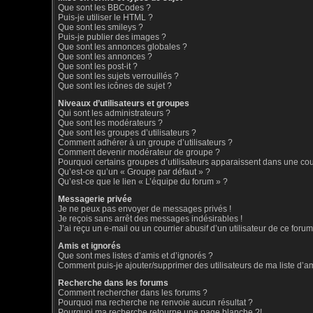
Que sont les BBCodes ?
Puis-je utiliser le HTML ?
Que sont les smileys ?
Puis-je publier des images ?
Que sont les annonces globales ?
Que sont les annonces ?
Que sont les post-it ?
Que sont les sujets verrouillés ?
Que sont les icônes de sujet ?
Niveaux d’utilisateurs et groupes
Qui sont les administrateurs ?
Que sont les modérateurs ?
Que sont les groupes d’utilisateurs ?
Comment adhérer à un groupe d’utilisateurs ?
Comment devenir modérateur de groupe ?
Pourquoi certains groupes d’utilisateurs apparaissent dans une coul
Qu’est-ce qu’un « Groupe par défaut » ?
Qu’est-ce que le lien « L’équipe du forum » ?
Messagerie privée
Je ne peux pas envoyer de messages privés !
Je reçois sans arrêt des messages indésirables !
J’ai reçu un e-mail ou un courrier abusif d’un utilisateur de ce forum
Amis et ignorés
Que sont mes listes d’amis et d’ignorés ?
Comment puis-je ajouter/supprimer des utilisateurs de ma liste d’a
Recherche dans les forums
Comment rechercher dans les forums ?
Pourquoi ma recherche ne renvoie aucun résultat ?
Pourquoi ma recherche retourne une page blanche ?!