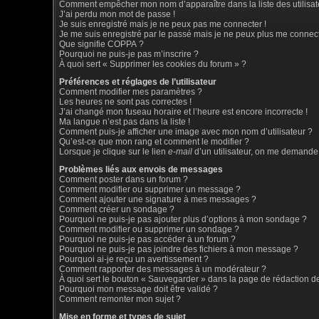
Comment empêcher mon nom d’apparaître dans la liste des utilisat
J’ai perdu mon mot de passe !
Je suis enregistré mais je ne peux pas me connecter !
Je me suis enregistré par le passé mais je ne peux plus me connect
Que signifie COPPA ?
Pourquoi ne puis-je pas m’inscrire ?
À quoi sert « Supprimer les cookies du forum » ?
Préférences et réglages de l’utilisateur
Comment modifier mes paramètres ?
Les heures ne sont pas correctes !
J’ai changé mon fuseau horaire et l’heure est encore incorrecte !
Ma langue n’est pas dans la liste !
Comment puis-je afficher une image avec mon nom d’utilisateur ?
Qu’est-ce que mon rang et comment le modifier ?
Lorsque je clique sur le lien
e-mail
d’un utilisateur, on me demande
Problèmes liés aux envois de messages
Comment poster dans un forum ?
Comment modifier ou supprimer un message ?
Comment ajouter une signature à mes messages ?
Comment créer un sondage ?
Pourquoi ne puis-je pas ajouter plus d’options à mon sondage ?
Comment modifier ou supprimer un sondage ?
Pourquoi ne puis-je pas accéder à un forum ?
Pourquoi ne puis-je pas joindre des fichiers à mon message ?
Pourquoi ai-je reçu un avertissement ?
Comment rapporter des messages à un modérateur ?
À quoi sert le bouton « Sauvegarder » dans la page de rédaction 
Pourquoi mon message doit être validé ?
Comment remonter mon sujet ?
Mise en forme et types de sujet