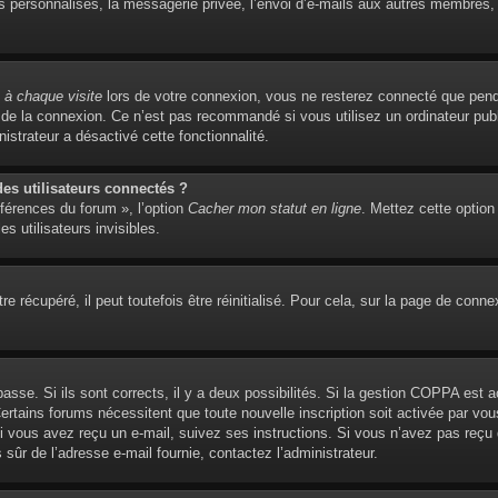
personnalisés, la messagerie privée, l’envoi d’e-mails aux autres membres, l’
à chaque visite
lors de votre connexion, vous ne resterez connecté que pend
de la connexion. Ce n’est pas recommandé si vous utilisez un ordinateur publi
istrateur a désactivé cette fonctionnalité.
s utilisateurs connectés ?
éférences du forum », l’option
Cacher mon statut en ligne
. Mettez cette option
s utilisateurs invisibles.
 récupéré, il peut toutefois être réinitialisé. Pour cela, sur la page de conne
 passe. Si ils sont corrects, il y a deux possibilités. Si la gestion COPPA est 
. Certains forums nécessitent que toute nouvelle inscription soit activée par 
 Si vous avez reçu un e-mail, suivez ses instructions. Si vous n’avez pas reçu
es sûr de l’adresse e-mail fournie, contactez l’administrateur.