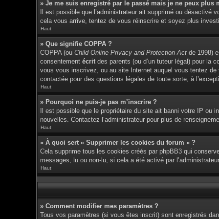
» Je me suis enregistré par le passé mais je ne peux plus 
Il est possible que l’administrateur ait supprimé ou désactivé v
cela vous arrive, tentez de vous réinscrire et soyez plus investi
Haut
» Que signifie COPPA ?
COPPA (ou
Child Online Privacy and Protection Act
de 1998) es
consentement
écrit
des parents (ou d’un tuteur légal) pour la c
vous vous inscrivez, ou au site Internet auquel vous tentez de
contactée pour des questions légales de toute sorte, à l’except
Haut
» Pourquoi ne puis-je pas m’inscrire ?
Il est possible que le propriétaire du site ait banni votre IP ou 
nouvelles. Contactez l’administrateur pour plus de renseigneme
Haut
» À quoi sert « Supprimer les cookies du forum » ?
Cela supprime tous les cookies créés par phpBB3 qui conservent 
messages, lu ou non-lu, si cela a été activé par l’administrat
Haut
» Comment modifier mes paramètres ?
Tous vos paramètres (si vous êtes inscrit) sont enregistrés dan