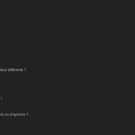
eur différente ?
 !
mis ou d’ignorés ?