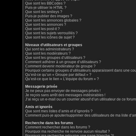
Que sont les BBCodes ?
Puis-je utiliser le HTML ?
Que sont les smileys ?
Puis-je publier des images ?
Que sont les annonces globales ?
Que sont les annonces ?
Que sont les post-it ?
Que sont les sujets verrouillés ?
Que sont les icônes de sujet ?
Niveaux d’utilisateurs et groupes
Qui sont les administrateurs ?
Que sont les modérateurs ?
Que sont les groupes d’utilisateurs ?
Comment adhérer à un groupe d’utilisateurs ?
Comment devenir modérateur de groupe ?
Pourquoi certains groupes d’utilisateurs apparaissent dans une coul
Qu’est-ce qu’un « Groupe par défaut » ?
Qu’est-ce que le lien « L’équipe du forum » ?
Messagerie privée
Je ne peux pas envoyer de messages privés !
Je reçois sans arrêt des messages indésirables !
J’ai reçu un e-mail ou un courrier abusif d’un utilisateur de ce forum
Amis et ignorés
Que sont mes listes d’amis et d’ignorés ?
Comment puis-je ajouter/supprimer des utilisateurs de ma liste d’a
Recherche dans les forums
Comment rechercher dans les forums ?
Pourquoi ma recherche ne renvoie aucun résultat ?
Pourquoi ma recherche retourne une page blanche ?!