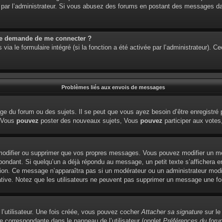
étré par l’administrateur. Si vous abusez des forums en postant des messages 
me demande de me connecter ?
via le formulaire intégré (si la fonction a été activée par l’administrateur). 
Problèmes liés aux envois de messages
e du forum ou des sujets. Il se peut que vous ayez besoin d’être enregistré 
: Vous
pouvez
poster des nouveaux sujets, Vous
pouvez
participer aux votes,
modifier ou supprimer que vos propres messages. Vous pouvez modifier un me
dant. Si quelqu’un a déjà répondu au message, un petit texte s’affichera en
édition. Ce message n’apparaîtra pas si un modérateur ou un administrateur modi
tiative. Notez que les utilisateurs ne peuvent pas supprimer un message une f
l’utilisateur. Une fois créée, vous pouvez cocher
Attacher sa signature
sur le
e correspondante dans le panneau de l’utilisateur (onglet
Préférences du foru