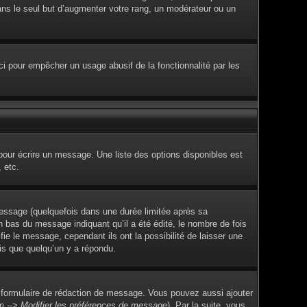
dans le seul but d’augmenter votre rang, un modérateur ou un
Ceci pour empêcher un usage abusif de la fonctionnalité par les
pour écrire un message. Une liste des options disponibles est
 etc.
ssage (quelquefois dans une durée limitée après sa
 bas du message indiquant qu’il a été édité, le nombre de fois
fie le message, cependant ils ont la possibilité de laisser une
ois que quelqu’un y a répondu.
 formulaire de rédaction de message. Vous pouvez aussi ajouter
m --> Modifier les préférences de message
). Par la suite, vous