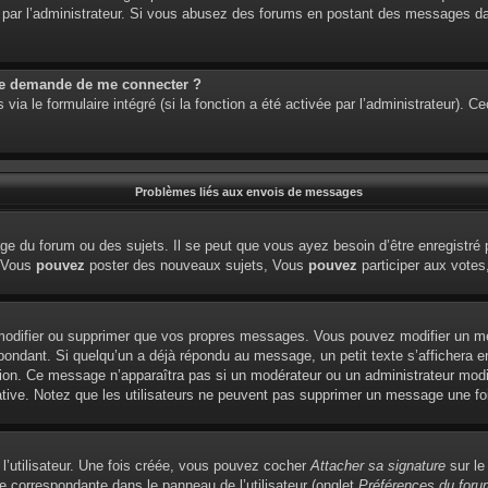
étré par l’administrateur. Si vous abusez des forums en postant des messages 
me demande de me connecter ?
via le formulaire intégré (si la fonction a été activée par l’administrateur). 
Problèmes liés aux envois de messages
e du forum ou des sujets. Il se peut que vous ayez besoin d’être enregistré 
: Vous
pouvez
poster des nouveaux sujets, Vous
pouvez
participer aux votes,
modifier ou supprimer que vos propres messages. Vous pouvez modifier un me
dant. Si quelqu’un a déjà répondu au message, un petit texte s’affichera en
édition. Ce message n’apparaîtra pas si un modérateur ou un administrateur modi
tiative. Notez que les utilisateurs ne peuvent pas supprimer un message une f
l’utilisateur. Une fois créée, vous pouvez cocher
Attacher sa signature
sur le
e correspondante dans le panneau de l’utilisateur (onglet
Préférences du foru