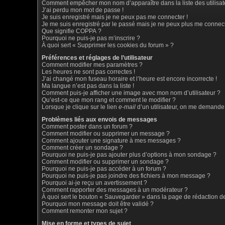
Comment empêcher mon nom d’apparaître dans la liste des utilisat
J’ai perdu mon mot de passe !
Je suis enregistré mais je ne peux pas me connecter !
Je me suis enregistré par le passé mais je ne peux plus me connect
Que signifie COPPA ?
Pourquoi ne puis-je pas m’inscrire ?
À quoi sert « Supprimer les cookies du forum » ?
Préférences et réglages de l’utilisateur
Comment modifier mes paramètres ?
Les heures ne sont pas correctes !
J’ai changé mon fuseau horaire et l’heure est encore incorrecte !
Ma langue n’est pas dans la liste !
Comment puis-je afficher une image avec mon nom d’utilisateur ?
Qu’est-ce que mon rang et comment le modifier ?
Lorsque je clique sur le lien
e-mail
d’un utilisateur, on me demande
Problèmes liés aux envois de messages
Comment poster dans un forum ?
Comment modifier ou supprimer un message ?
Comment ajouter une signature à mes messages ?
Comment créer un sondage ?
Pourquoi ne puis-je pas ajouter plus d’options à mon sondage ?
Comment modifier ou supprimer un sondage ?
Pourquoi ne puis-je pas accéder à un forum ?
Pourquoi ne puis-je pas joindre des fichiers à mon message ?
Pourquoi ai-je reçu un avertissement ?
Comment rapporter des messages à un modérateur ?
À quoi sert le bouton « Sauvegarder » dans la page de rédaction 
Pourquoi mon message doit être validé ?
Comment remonter mon sujet ?
Mise en forme et types de sujet