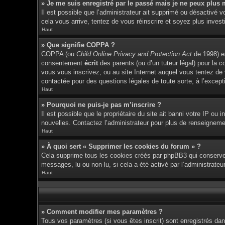
» Je me suis enregistré par le passé mais je ne peux plus 
Il est possible que l’administrateur ait supprimé ou désactivé v
cela vous arrive, tentez de vous réinscrire et soyez plus investi
Haut
» Que signifie COPPA ?
COPPA (ou
Child Online Privacy and Protection Act
de 1998) es
consentement
écrit
des parents (ou d’un tuteur légal) pour la c
vous vous inscrivez, ou au site Internet auquel vous tentez de
contactée pour des questions légales de toute sorte, à l’except
Haut
» Pourquoi ne puis-je pas m’inscrire ?
Il est possible que le propriétaire du site ait banni votre IP ou 
nouvelles. Contactez l’administrateur pour plus de renseigneme
Haut
» À quoi sert « Supprimer les cookies du forum » ?
Cela supprime tous les cookies créés par phpBB3 qui conservent 
messages, lu ou non-lu, si cela a été activé par l’administrat
Haut
» Comment modifier mes paramètres ?
Tous vos paramètres (si vous êtes inscrit) sont enregistrés dan