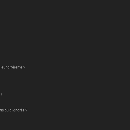
eur différente ?
 !
mis ou d’ignorés ?