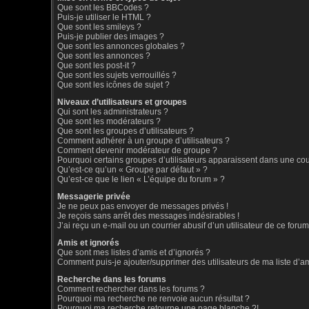
Que sont les BBCodes ?
Puis-je utiliser le HTML ?
Que sont les smileys ?
Puis-je publier des images ?
Que sont les annonces globales ?
Que sont les annonces ?
Que sont les post-it ?
Que sont les sujets verrouillés ?
Que sont les icônes de sujet ?
Niveaux d’utilisateurs et groupes
Qui sont les administrateurs ?
Que sont les modérateurs ?
Que sont les groupes d’utilisateurs ?
Comment adhérer à un groupe d’utilisateurs ?
Comment devenir modérateur de groupe ?
Pourquoi certains groupes d’utilisateurs apparaissent dans une coul
Qu’est-ce qu’un « Groupe par défaut » ?
Qu’est-ce que le lien « L’équipe du forum » ?
Messagerie privée
Je ne peux pas envoyer de messages privés !
Je reçois sans arrêt des messages indésirables !
J’ai reçu un e-mail ou un courrier abusif d’un utilisateur de ce forum
Amis et ignorés
Que sont mes listes d’amis et d’ignorés ?
Comment puis-je ajouter/supprimer des utilisateurs de ma liste d’a
Recherche dans les forums
Comment rechercher dans les forums ?
Pourquoi ma recherche ne renvoie aucun résultat ?
Pourquoi ma recherche retourne une page blanche ?!