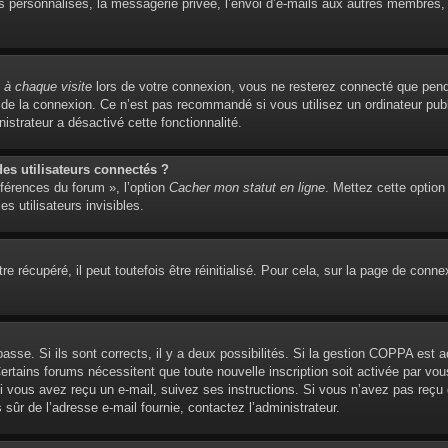
personnalisés, la messagerie privée, l’envoi d’e-mails aux autres membres, l’
à chaque visite
lors de votre connexion, vous ne resterez connecté que pend
de la connexion. Ce n’est pas recommandé si vous utilisez un ordinateur publi
istrateur a désactivé cette fonctionnalité.
s utilisateurs connectés ?
éférences du forum », l’option
Cacher mon statut en ligne
. Mettez cette option
s utilisateurs invisibles.
 récupéré, il peut toutefois être réinitialisé. Pour cela, sur la page de conne
 passe. Si ils sont corrects, il y a deux possibilités. Si la gestion COPPA est 
. Certains forums nécessitent que toute nouvelle inscription soit activée par 
 Si vous avez reçu un e-mail, suivez ses instructions. Si vous n’avez pas reçu
es sûr de l’adresse e-mail fournie, contactez l’administrateur.