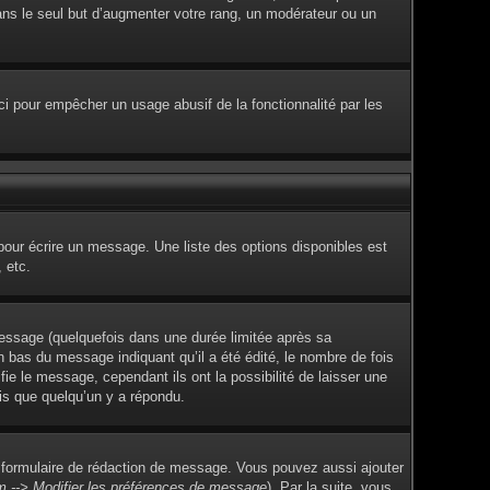
dans le seul but d’augmenter votre rang, un modérateur ou un
Ceci pour empêcher un usage abusif de la fonctionnalité par les
pour écrire un message. Une liste des options disponibles est
 etc.
ssage (quelquefois dans une durée limitée après sa
 bas du message indiquant qu’il a été édité, le nombre de fois
fie le message, cependant ils ont la possibilité de laisser une
ois que quelqu’un y a répondu.
 formulaire de rédaction de message. Vous pouvez aussi ajouter
m --> Modifier les préférences de message
). Par la suite, vous