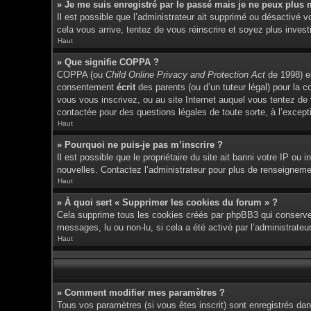
» Je me suis enregistré par le passé mais je ne peux plus 
Il est possible que l’administrateur ait supprimé ou désactivé v
cela vous arrive, tentez de vous réinscrire et soyez plus investi
Haut
» Que signifie COPPA ?
COPPA (ou
Child Online Privacy and Protection Act
de 1998) es
consentement
écrit
des parents (ou d’un tuteur légal) pour la c
vous vous inscrivez, ou au site Internet auquel vous tentez de
contactée pour des questions légales de toute sorte, à l’except
Haut
» Pourquoi ne puis-je pas m’inscrire ?
Il est possible que le propriétaire du site ait banni votre IP ou 
nouvelles. Contactez l’administrateur pour plus de renseigneme
Haut
» À quoi sert « Supprimer les cookies du forum » ?
Cela supprime tous les cookies créés par phpBB3 qui conservent 
messages, lu ou non-lu, si cela a été activé par l’administrat
Haut
» Comment modifier mes paramètres ?
Tous vos paramètres (si vous êtes inscrit) sont enregistrés dan