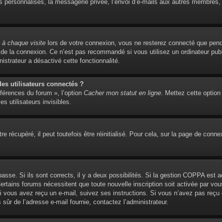
personnalisés, la messagerie privée, l’envoi d’e-mails aux autres membres, l’
à chaque visite
lors de votre connexion, vous ne resterez connecté que pend
de la connexion. Ce n’est pas recommandé si vous utilisez un ordinateur publi
istrateur a désactivé cette fonctionnalité.
s utilisateurs connectés ?
éférences du forum », l’option
Cacher mon statut en ligne
. Mettez cette option
s utilisateurs invisibles.
 récupéré, il peut toutefois être réinitialisé. Pour cela, sur la page de conne
 passe. Si ils sont corrects, il y a deux possibilités. Si la gestion COPPA est 
. Certains forums nécessitent que toute nouvelle inscription soit activée par 
 Si vous avez reçu un e-mail, suivez ses instructions. Si vous n’avez pas reçu
es sûr de l’adresse e-mail fournie, contactez l’administrateur.