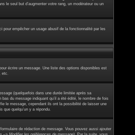
dans le seul but d’augmenter votre rang, un modérateur ou un
Ceci pour empêcher un usage abusif de la fonctionnalité par les
pour écrire un message. Une liste des options disponibles est
 etc.
ssage (quelquefois dans une durée limitée après sa
 bas du message indiquant qu’il a été édité, le nombre de fois
fie le message, cependant ils ont la possibilité de laisser une
ois que quelqu’un y a répondu.
 formulaire de rédaction de message. Vous pouvez aussi ajouter
m --> Modifier les préférences de message
). Par la suite, vous