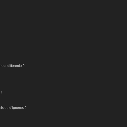
eur différente ?
 !
mis ou d’ignorés ?