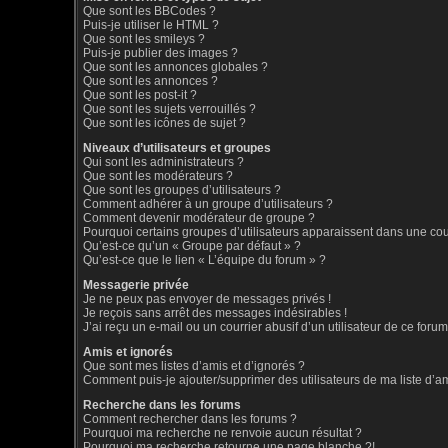
Que sont les BBCodes ?
Puis-je utiliser le HTML ?
Que sont les smileys ?
Puis-je publier des images ?
Que sont les annonces globales ?
Que sont les annonces ?
Que sont les post-it ?
Que sont les sujets verrouillés ?
Que sont les icônes de sujet ?
Niveaux d’utilisateurs et groupes
Qui sont les administrateurs ?
Que sont les modérateurs ?
Que sont les groupes d’utilisateurs ?
Comment adhérer à un groupe d’utilisateurs ?
Comment devenir modérateur de groupe ?
Pourquoi certains groupes d’utilisateurs apparaissent dans une coul
Qu’est-ce qu’un « Groupe par défaut » ?
Qu’est-ce que le lien « L’équipe du forum » ?
Messagerie privée
Je ne peux pas envoyer de messages privés !
Je reçois sans arrêt des messages indésirables !
J’ai reçu un e-mail ou un courrier abusif d’un utilisateur de ce forum
Amis et ignorés
Que sont mes listes d’amis et d’ignorés ?
Comment puis-je ajouter/supprimer des utilisateurs de ma liste d’a
Recherche dans les forums
Comment rechercher dans les forums ?
Pourquoi ma recherche ne renvoie aucun résultat ?
Pourquoi ma recherche retourne une page blanche ?!