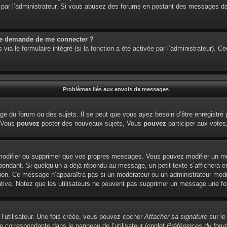
étré par l’administrateur. Si vous abusez des forums en postant des messages 
me demande de me connecter ?
via le formulaire intégré (si la fonction a été activée par l’administrateur). 
Problèmes liés aux envois de messages
e du forum ou des sujets. Il se peut que vous ayez besoin d’être enregistré 
: Vous
pouvez
poster des nouveaux sujets, Vous
pouvez
participer aux votes,
modifier ou supprimer que vos propres messages. Vous pouvez modifier un me
dant. Si quelqu’un a déjà répondu au message, un petit texte s’affichera en
édition. Ce message n’apparaîtra pas si un modérateur ou un administrateur modi
tiative. Notez que les utilisateurs ne peuvent pas supprimer un message une f
l’utilisateur. Une fois créée, vous pouvez cocher
Attacher sa signature
sur le
e correspondante dans le panneau de l’utilisateur (onglet
Préférences du foru