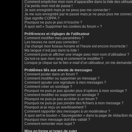
Comment empêcher mon nom d’apparaître dans la liste des utilisat
J’ai perdu mon mot de passe !
Je suis enregistré mais je ne peux pas me connecter !
Je me suis enregistré par le passé mais je ne peux plus me connect
Que signifie COPPA ?
Pourquoi ne puis-je pas m’inscrire ?
À quoi sert « Supprimer les cookies du forum » ?
Préférences et réglages de l’utilisateur
Comment modifier mes paramètres ?
Les heures ne sont pas correctes !
J’ai changé mon fuseau horaire et l’heure est encore incorrecte !
Ma langue n’est pas dans la liste !
Comment puis-je afficher une image avec mon nom d’utilisateur ?
Qu’est-ce que mon rang et comment le modifier ?
Lorsque je clique sur le lien
e-mail
d’un utilisateur, on me demande
Problèmes liés aux envois de messages
Comment poster dans un forum ?
Comment modifier ou supprimer un message ?
Comment ajouter une signature à mes messages ?
Comment créer un sondage ?
Pourquoi ne puis-je pas ajouter plus d’options à mon sondage ?
Comment modifier ou supprimer un sondage ?
Pourquoi ne puis-je pas accéder à un forum ?
Pourquoi ne puis-je pas joindre des fichiers à mon message ?
Pourquoi ai-je reçu un avertissement ?
Comment rapporter des messages à un modérateur ?
À quoi sert le bouton « Sauvegarder » dans la page de rédaction 
Pourquoi mon message doit être validé ?
Comment remonter mon sujet ?
Mise en forme et types de sujet