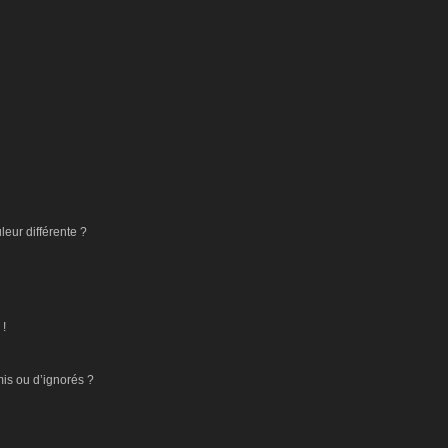
eur différente ?
 !
mis ou d’ignorés ?