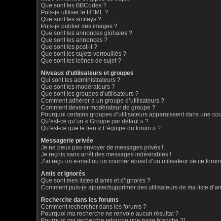
Que sont les BBCodes ?
Puis-je utiliser le HTML ?
Que sont les smileys ?
Puis-je publier des images ?
Que sont les annonces globales ?
Que sont les annonces ?
Que sont les post-it ?
Que sont les sujets verrouillés ?
Que sont les icônes de sujet ?
Niveaux d’utilisateurs et groupes
Qui sont les administrateurs ?
Que sont les modérateurs ?
Que sont les groupes d’utilisateurs ?
Comment adhérer à un groupe d’utilisateurs ?
Comment devenir modérateur de groupe ?
Pourquoi certains groupes d’utilisateurs apparaissent dans une coul
Qu’est-ce qu’un « Groupe par défaut » ?
Qu’est-ce que le lien « L’équipe du forum » ?
Messagerie privée
Je ne peux pas envoyer de messages privés !
Je reçois sans arrêt des messages indésirables !
J’ai reçu un e-mail ou un courrier abusif d’un utilisateur de ce forum
Amis et ignorés
Que sont mes listes d’amis et d’ignorés ?
Comment puis-je ajouter/supprimer des utilisateurs de ma liste d’a
Recherche dans les forums
Comment rechercher dans les forums ?
Pourquoi ma recherche ne renvoie aucun résultat ?
Pourquoi ma recherche retourne une page blanche ?!