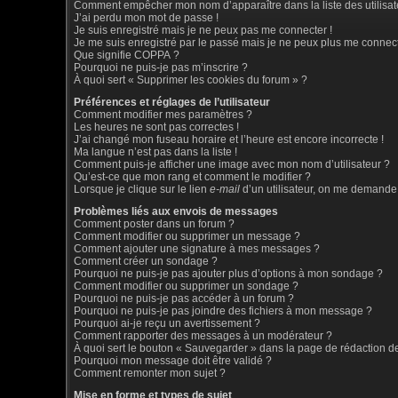
Comment empêcher mon nom d’apparaître dans la liste des utilisat
J’ai perdu mon mot de passe !
Je suis enregistré mais je ne peux pas me connecter !
Je me suis enregistré par le passé mais je ne peux plus me connect
Que signifie COPPA ?
Pourquoi ne puis-je pas m’inscrire ?
À quoi sert « Supprimer les cookies du forum » ?
Préférences et réglages de l’utilisateur
Comment modifier mes paramètres ?
Les heures ne sont pas correctes !
J’ai changé mon fuseau horaire et l’heure est encore incorrecte !
Ma langue n’est pas dans la liste !
Comment puis-je afficher une image avec mon nom d’utilisateur ?
Qu’est-ce que mon rang et comment le modifier ?
Lorsque je clique sur le lien
e-mail
d’un utilisateur, on me demande
Problèmes liés aux envois de messages
Comment poster dans un forum ?
Comment modifier ou supprimer un message ?
Comment ajouter une signature à mes messages ?
Comment créer un sondage ?
Pourquoi ne puis-je pas ajouter plus d’options à mon sondage ?
Comment modifier ou supprimer un sondage ?
Pourquoi ne puis-je pas accéder à un forum ?
Pourquoi ne puis-je pas joindre des fichiers à mon message ?
Pourquoi ai-je reçu un avertissement ?
Comment rapporter des messages à un modérateur ?
À quoi sert le bouton « Sauvegarder » dans la page de rédaction 
Pourquoi mon message doit être validé ?
Comment remonter mon sujet ?
Mise en forme et types de sujet