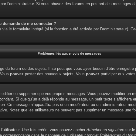
étré par l’administrateur. Si vous abusez des forums en postant des messages 
me demande de me connecter ?
via le formulaire intégré (si la fonction a été activée par l’administrateur). 
Problèmes liés aux envois de messages
e du forum ou des sujets. Il se peut que vous ayez besoin d’être enregistré 
: Vous
pouvez
poster des nouveaux sujets, Vous
pouvez
participer aux votes,
modifier ou supprimer que vos propres messages. Vous pouvez modifier un me
dant. Si quelqu’un a déjà répondu au message, un petit texte s’affichera en
édition. Ce message n’apparaîtra pas si un modérateur ou un administrateur modi
tiative. Notez que les utilisateurs ne peuvent pas supprimer un message une f
l’utilisateur. Une fois créée, vous pouvez cocher
Attacher sa signature
sur le
e correspondante dans le panneau de l’utilisateur (onglet
Préférences du foru