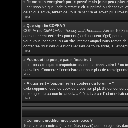
» Je me suis enregistré par le passé mais je ne peux plus 
Il est possible que l’administrateur ait supprimé ou désactivé v
cela vous arrive, tentez de vous réinscrire et soyez plus investi
Haut
» Que signifie COPPA ?
COPPA (ou
Child Online Privacy and Protection Act
de 1998) es
consentement
écrit
des parents (ou d’un tuteur légal) pour la c
vous vous inscrivez, ou au site Internet auquel vous tentez de
contactée pour des questions légales de toute sorte, à l’except
Haut
» Pourquoi ne puis-je pas m’inscrire ?
Il est possible que le propriétaire du site ait banni votre IP ou 
nouvelles. Contactez l’administrateur pour plus de renseigneme
Haut
» À quoi sert « Supprimer les cookies du forum » ?
Cela supprime tous les cookies créés par phpBB3 qui conservent 
messages, lu ou non-lu, si cela a été activé par l’administrat
Haut
» Comment modifier mes paramètres ?
Tous vos paramètres (si vous êtes inscrit) sont enregistrés dan