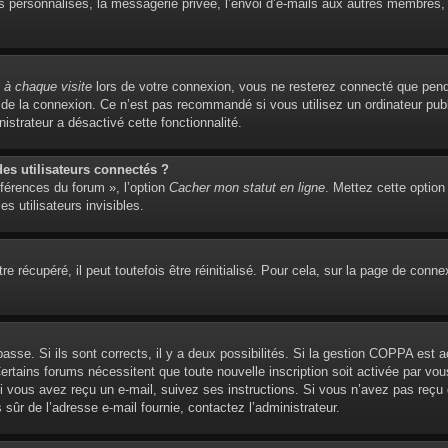
personnalisés, la messagerie privée, l’envoi d’e-mails aux autres membres, l’
à chaque visite
lors de votre connexion, vous ne resterez connecté que pend
de la connexion. Ce n’est pas recommandé si vous utilisez un ordinateur publi
istrateur a désactivé cette fonctionnalité.
s utilisateurs connectés ?
éférences du forum », l’option
Cacher mon statut en ligne
. Mettez cette option
s utilisateurs invisibles.
 récupéré, il peut toutefois être réinitialisé. Pour cela, sur la page de conne
 passe. Si ils sont corrects, il y a deux possibilités. Si la gestion COPPA est 
. Certains forums nécessitent que toute nouvelle inscription soit activée par 
 Si vous avez reçu un e-mail, suivez ses instructions. Si vous n’avez pas reçu
es sûr de l’adresse e-mail fournie, contactez l’administrateur.