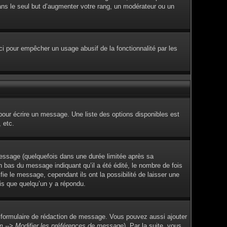
dans le seul but d’augmenter votre rang, un modérateur ou un
Ceci pour empêcher un usage abusif de la fonctionnalité par les
pour écrire un message. Une liste des options disponibles est
 etc.
ssage (quelquefois dans une durée limitée après sa
 bas du message indiquant qu’il a été édité, le nombre de fois
fie le message, cependant ils ont la possibilité de laisser une
ois que quelqu’un y a répondu.
 formulaire de rédaction de message. Vous pouvez aussi ajouter
m --> Modifier les préférences de message
). Par la suite, vous