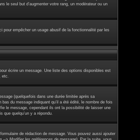
dans le seul but d’augmenter votre rang, un modérateur ou un
Ceci pour empêcher un usage abusif de la fonctionnalité par les
pour écrire un message. Une liste des options disponibles est
 etc.
ssage (quelquefois dans une durée limitée après sa
 bas du message indiquant qu’il a été édité, le nombre de fois
fie le message, cependant ils ont la possibilité de laisser une
ois que quelqu’un y a répondu.
 formulaire de rédaction de message. Vous pouvez aussi ajouter
m --> Modifier les préférences de message
). Par la suite, vous