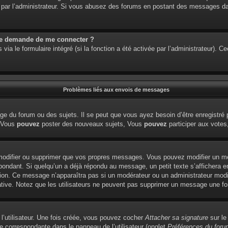
étré par l’administrateur. Si vous abusez des forums en postant des messages 
me demande de me connecter ?
via le formulaire intégré (si la fonction a été activée par l’administrateur). 
Problèmes liés aux envois de messages
e du forum ou des sujets. Il se peut que vous ayez besoin d’être enregistré 
: Vous
pouvez
poster des nouveaux sujets, Vous
pouvez
participer aux votes,
modifier ou supprimer que vos propres messages. Vous pouvez modifier un me
dant. Si quelqu’un a déjà répondu au message, un petit texte s’affichera en
édition. Ce message n’apparaîtra pas si un modérateur ou un administrateur modi
tiative. Notez que les utilisateurs ne peuvent pas supprimer un message une f
l’utilisateur. Une fois créée, vous pouvez cocher
Attacher sa signature
sur le
e correspondante dans le panneau de l’utilisateur (onglet
Préférences du foru