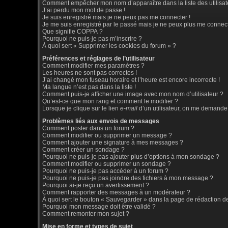
Comment empêcher mon nom d’apparaître dans la liste des utilisat
J’ai perdu mon mot de passe !
Je suis enregistré mais je ne peux pas me connecter !
Je me suis enregistré par le passé mais je ne peux plus me connect
Que signifie COPPA ?
Pourquoi ne puis-je pas m’inscrire ?
À quoi sert « Supprimer les cookies du forum » ?
Préférences et réglages de l’utilisateur
Comment modifier mes paramètres ?
Les heures ne sont pas correctes !
J’ai changé mon fuseau horaire et l’heure est encore incorrecte !
Ma langue n’est pas dans la liste !
Comment puis-je afficher une image avec mon nom d’utilisateur ?
Qu’est-ce que mon rang et comment le modifier ?
Lorsque je clique sur le lien
e-mail
d’un utilisateur, on me demande
Problèmes liés aux envois de messages
Comment poster dans un forum ?
Comment modifier ou supprimer un message ?
Comment ajouter une signature à mes messages ?
Comment créer un sondage ?
Pourquoi ne puis-je pas ajouter plus d’options à mon sondage ?
Comment modifier ou supprimer un sondage ?
Pourquoi ne puis-je pas accéder à un forum ?
Pourquoi ne puis-je pas joindre des fichiers à mon message ?
Pourquoi ai-je reçu un avertissement ?
Comment rapporter des messages à un modérateur ?
À quoi sert le bouton « Sauvegarder » dans la page de rédaction 
Pourquoi mon message doit être validé ?
Comment remonter mon sujet ?
Mise en forme et types de sujet