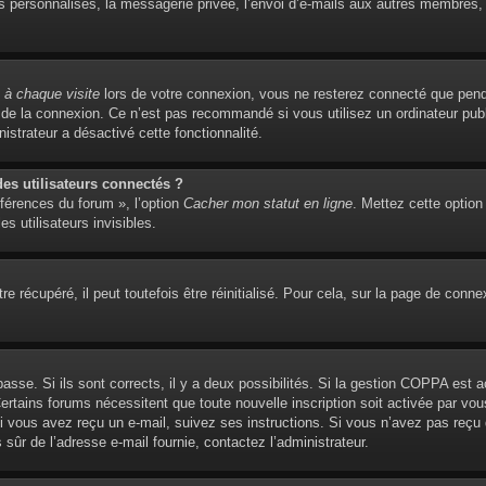
personnalisés, la messagerie privée, l’envoi d’e-mails aux autres membres, l’
à chaque visite
lors de votre connexion, vous ne resterez connecté que pend
de la connexion. Ce n’est pas recommandé si vous utilisez un ordinateur publi
istrateur a désactivé cette fonctionnalité.
s utilisateurs connectés ?
éférences du forum », l’option
Cacher mon statut en ligne
. Mettez cette option
s utilisateurs invisibles.
 récupéré, il peut toutefois être réinitialisé. Pour cela, sur la page de conne
 passe. Si ils sont corrects, il y a deux possibilités. Si la gestion COPPA est 
. Certains forums nécessitent que toute nouvelle inscription soit activée par 
 Si vous avez reçu un e-mail, suivez ses instructions. Si vous n’avez pas reçu
es sûr de l’adresse e-mail fournie, contactez l’administrateur.