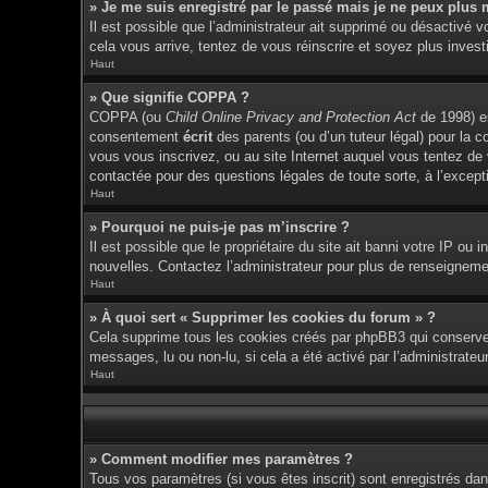
» Je me suis enregistré par le passé mais je ne peux plus 
Il est possible que l’administrateur ait supprimé ou désactivé v
cela vous arrive, tentez de vous réinscrire et soyez plus investi
Haut
» Que signifie COPPA ?
COPPA (ou
Child Online Privacy and Protection Act
de 1998) es
consentement
écrit
des parents (ou d’un tuteur légal) pour la c
vous vous inscrivez, ou au site Internet auquel vous tentez de
contactée pour des questions légales de toute sorte, à l’except
Haut
» Pourquoi ne puis-je pas m’inscrire ?
Il est possible que le propriétaire du site ait banni votre IP ou 
nouvelles. Contactez l’administrateur pour plus de renseigneme
Haut
» À quoi sert « Supprimer les cookies du forum » ?
Cela supprime tous les cookies créés par phpBB3 qui conservent 
messages, lu ou non-lu, si cela a été activé par l’administrat
Haut
» Comment modifier mes paramètres ?
Tous vos paramètres (si vous êtes inscrit) sont enregistrés dan