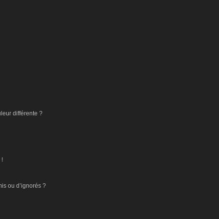
eur différente ?
 !
mis ou d’ignorés ?