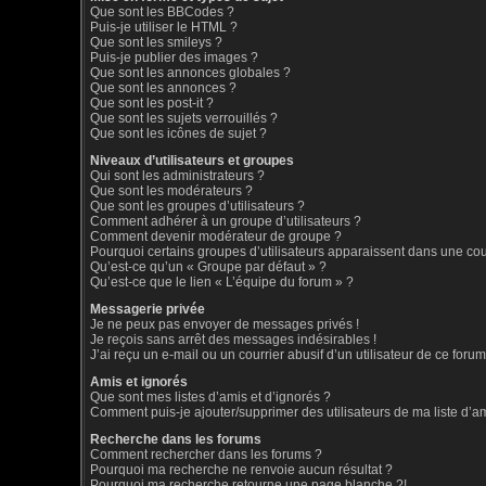
Que sont les BBCodes ?
Puis-je utiliser le HTML ?
Que sont les smileys ?
Puis-je publier des images ?
Que sont les annonces globales ?
Que sont les annonces ?
Que sont les post-it ?
Que sont les sujets verrouillés ?
Que sont les icônes de sujet ?
Niveaux d’utilisateurs et groupes
Qui sont les administrateurs ?
Que sont les modérateurs ?
Que sont les groupes d’utilisateurs ?
Comment adhérer à un groupe d’utilisateurs ?
Comment devenir modérateur de groupe ?
Pourquoi certains groupes d’utilisateurs apparaissent dans une coul
Qu’est-ce qu’un « Groupe par défaut » ?
Qu’est-ce que le lien « L’équipe du forum » ?
Messagerie privée
Je ne peux pas envoyer de messages privés !
Je reçois sans arrêt des messages indésirables !
J’ai reçu un e-mail ou un courrier abusif d’un utilisateur de ce forum
Amis et ignorés
Que sont mes listes d’amis et d’ignorés ?
Comment puis-je ajouter/supprimer des utilisateurs de ma liste d’a
Recherche dans les forums
Comment rechercher dans les forums ?
Pourquoi ma recherche ne renvoie aucun résultat ?
Pourquoi ma recherche retourne une page blanche ?!