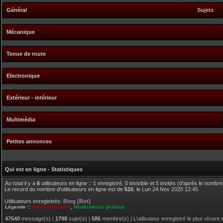
Général
Sujets
Mécanique
Tenue de route
Electronique
Extérieur - intérieur
Multimédia
Petites annonces
Qui est en ligne - Statistiques
Au total il y a
6
utilisateurs en ligne :: 1 enregistré, 0 invisible et 5 invités (d’après le nombr
Le record du nombre d’utilisateurs en ligne est de
510
, le Lun 24 Nov 2025 12:45
Utilisateurs enregistrés:
Bing [Bot]
Légende ::
Administrateurs
,
Modérateurs globaux
47540
message(s) |
1798
sujet(s) |
586
membre(s) | L’utilisateur enregistré le plus récent 