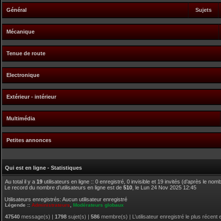
Général
Sujets
Mécanique
Tenue de route
Electronique
Extérieur - intérieur
Multimédia
Petites annonces
Qui est en ligne - Statistiques
Au total il y a
19
utilisateurs en ligne :: 0 enregistré, 0 invisible et 19 invités (d’après le no
Le record du nombre d’utilisateurs en ligne est de
510
, le Lun 24 Nov 2025 12:45
Utilisateurs enregistrés: Aucun utilisateur enregistré
Légende ::
Administrateurs
,
Modérateurs globaux
47540
message(s) |
1798
sujet(s) |
586
membre(s) | L’utilisateur enregistré le plus récent 