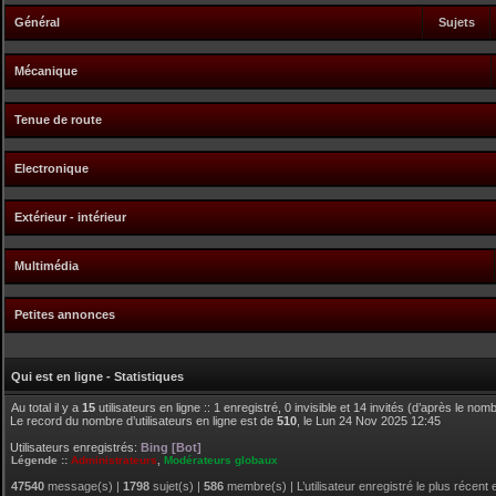
Général
Sujets
Mécanique
Tenue de route
Electronique
Extérieur - intérieur
Multimédia
Petites annonces
Qui est en ligne - Statistiques
Au total il y a
15
utilisateurs en ligne :: 1 enregistré, 0 invisible et 14 invités (d’après le no
Le record du nombre d’utilisateurs en ligne est de
510
, le Lun 24 Nov 2025 12:45
Utilisateurs enregistrés:
Bing [Bot]
Légende ::
Administrateurs
,
Modérateurs globaux
47540
message(s) |
1798
sujet(s) |
586
membre(s) | L’utilisateur enregistré le plus récent 