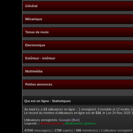
Général
Mécanique
Tenue de route
Electronique
Extérieur - intérieur
Multimédia
Petites annonces
Qui est en ligne - Statistiques
Au total il y a
13
utilisateurs en ligne :: 1 enregistré, 0 invisible et 12 invités
Le record du nombre d’utilisateurs en ligne est de
510
, le Lun 24 Nov 2025 
Utilisateurs enregistrés:
Google [Bot]
Légende ::
Administrateurs
,
Modérateurs globaux
47540
message(s) |
1798
sujet(s) |
586
membre(s) | L’utilisateur enregistré