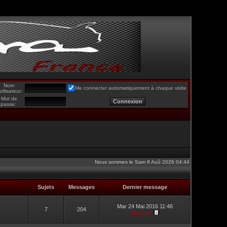
Nom
Me connecter automatiquement à chaque visite
utilisateur:
Mot de
passe:
Nous sommes le Sam 8 Aoû 2026 04:44
Sujets
Messages
Dernier message
Mar 24 Mai 2016 11:46
7
204
touti-17