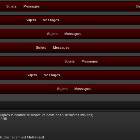
Sujets
Messages
De
Sujets
Messages
Sujets
Messages
Sujets
Messages
Sujets
Messages
Sujets
Messages
Sujets
Messages
 (d’après le nombre d’utilisateurs actifs ces 5 dernières minutes)
12:45
 le plus récent est
FloRenard