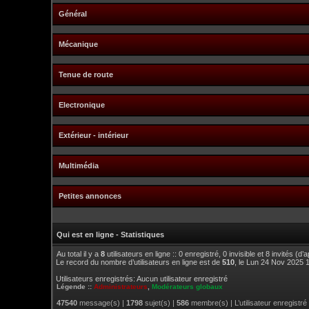
Général
Mécanique
Tenue de route
Electronique
Extérieur - intérieur
Multimédia
Petites annonces
Qui est en ligne - Statistiques
Au total il y a
8
utilisateurs en ligne :: 0 enregistré, 0 invisible et 8 invités (
Le record du nombre d’utilisateurs en ligne est de
510
, le Lun 24 Nov 2025 
Utilisateurs enregistrés: Aucun utilisateur enregistré
Légende ::
Administrateurs
,
Modérateurs globaux
47540
message(s) |
1798
sujet(s) |
586
membre(s) | L’utilisateur enregistré