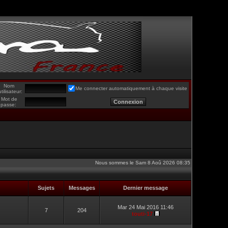
Nom
Me connecter automatiquement à chaque visite
utilisateur:
Mot de
passe:
Nous sommes le Sam 8 Aoû 2026 08:35
Sujets
Messages
Dernier message
Mar 24 Mai 2016 11:46
7
204
touti-17