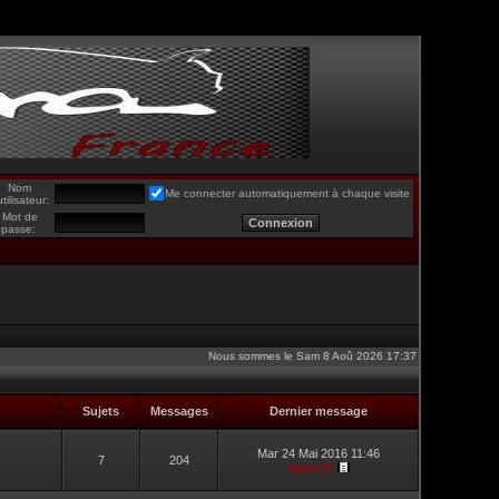
Nom
Me connecter automatiquement à chaque visite
utilisateur:
Mot de
passe:
Nous sommes le Sam 8 Aoû 2026 17:37
Sujets
Messages
Dernier message
Mar 24 Mai 2016 11:46
7
204
touti-17