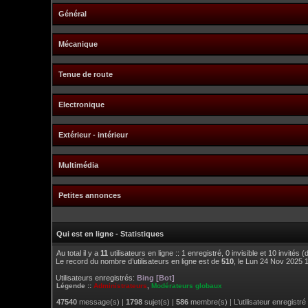
Général
Mécanique
Tenue de route
Electronique
Extérieur - intérieur
Multimédia
Petites annonces
Qui est en ligne - Statistiques
Au total il y a
11
utilisateurs en ligne :: 1 enregistré, 0 invisible et 10 invités
Le record du nombre d’utilisateurs en ligne est de
510
, le Lun 24 Nov 2025 
Utilisateurs enregistrés:
Bing [Bot]
Légende ::
Administrateurs
,
Modérateurs globaux
47540
message(s) |
1798
sujet(s) |
586
membre(s) | L’utilisateur enregistré