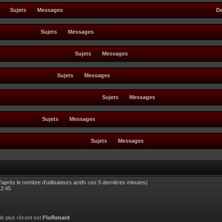
Sujets
Messages
De
Sujets
Messages
Sujets
Messages
Sujets
Messages
Sujets
Messages
Sujets
Messages
Sujets
Messages
 (d’après le nombre d’utilisateurs actifs ces 5 dernières minutes)
12:45
 le plus récent est
FloRenard