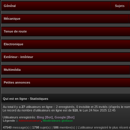
Général
Sujets
Mécanique
Tenue de route
Electronique
Extérieur - intérieur
Multimédia
Petites annonces
Qui est en ligne - Statistiques
Au total il y a
27
utilisateurs en ligne :: 2 enregistrés, 0 invisible et 25 invités (d’après le n
Le record du nombre d’utilisateurs en ligne est de
510
, le Lun 24 Nov 2025 12:45
Utilisateurs enregistrés:
Bing [Bot]
,
Google [Bot]
Légende ::
Administrateurs
,
Modérateurs globaux
47540
message(s) |
1798
sujet(s) |
586
membre(s) | L’utilisateur enregistré le plus récent 