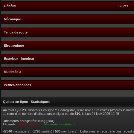
Général
Sujets
Mécanique
Tenue de route
Electronique
Extérieur - intérieur
Multimédia
Petites annonces
Qui est en ligne - Statistiques
Au total il y a
23
utilisateurs en ligne :: 1 enregistré, 0 invisible et 22 invités (d’après le no
Le record du nombre d’utilisateurs en ligne est de
510
, le Lun 24 Nov 2025 12:45
Utilisateurs enregistrés:
Bing [Bot]
Légende ::
Administrateurs
,
Modérateurs globaux
47540
message(s) |
1798
sujet(s) |
586
membre(s) | L’utilisateur enregistré le plus récent 