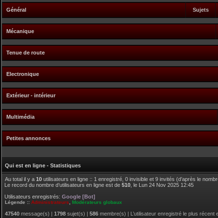
Général
Sujets
Mécanique
Tenue de route
Electronique
Extérieur - intérieur
Multimédia
Petites annonces
Qui est en ligne - Statistiques
Au total il y a
10
utilisateurs en ligne :: 1 enregistré, 0 invisible et 9 invités (d’après le nomb
Le record du nombre d’utilisateurs en ligne est de
510
, le Lun 24 Nov 2025 12:45
Utilisateurs enregistrés:
Google [Bot]
Légende ::
Administrateurs
,
Modérateurs globaux
47540
message(s) |
1798
sujet(s) |
586
membre(s) | L’utilisateur enregistré le plus récent 