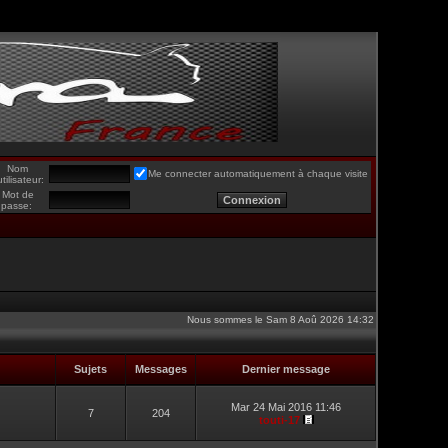
Nom
Me connecter automatiquement à chaque visite
utilisateur:
Mot de
passe:
Nous sommes le Sam 8 Aoû 2026 14:32
Sujets
Messages
Dernier message
Mar 24 Mai 2016 11:46
7
204
touti-17