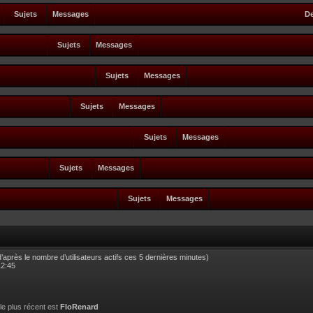
Sujets
Messages
De
Sujets
Messages
Sujets
Messages
Sujets
Messages
Sujets
Messages
Sujets
Messages
Sujets
Messages
 (d’après le nombre d’utilisateurs actifs ces 5 dernières minutes)
12:45
 le plus récent est
FloRenard