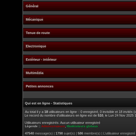
Général
Mécanique
Tenue de route
Electronique
Extérieur - intérieur
Multimédia
Petites annonces
Qui est en ligne - Statistiques
Au total il y a
18
utilisateurs en ligne :: 0 enregistré, 0 invisible et 18 invités
Le record du nombre d’utilisateurs en ligne est de
510
, le Lun 24 Nov 2025 
Utilisateurs enregistrés: Aucun utilisateur enregistré
Légende ::
Administrateurs
,
Modérateurs globaux
47540
message(s) |
1798
sujet(s) |
586
membre(s) | L’utilisateur enregistré