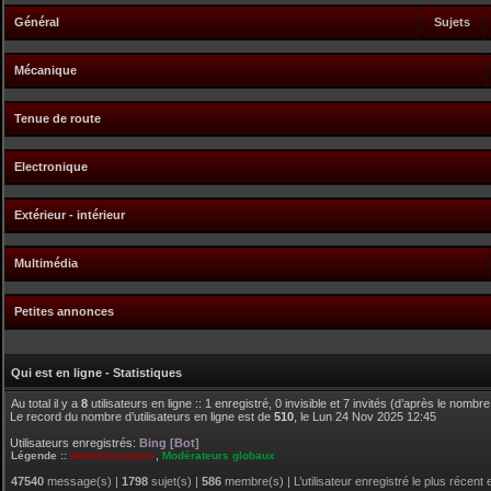
Général
Sujets
Mécanique
Tenue de route
Electronique
Extérieur - intérieur
Multimédia
Petites annonces
Qui est en ligne - Statistiques
Au total il y a
8
utilisateurs en ligne :: 1 enregistré, 0 invisible et 7 invités (d’après le nombr
Le record du nombre d’utilisateurs en ligne est de
510
, le Lun 24 Nov 2025 12:45
Utilisateurs enregistrés:
Bing [Bot]
Légende ::
Administrateurs
,
Modérateurs globaux
47540
message(s) |
1798
sujet(s) |
586
membre(s) | L’utilisateur enregistré le plus récent 