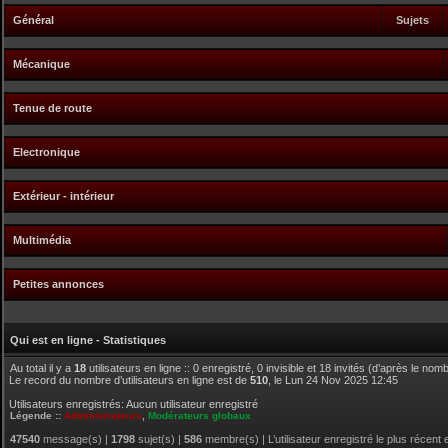
Général
Sujets
Mécanique
Tenue de route
Electronique
Extérieur - intérieur
Multimédia
Petites annonces
Qui est en ligne - Statistiques
Au total il y a
18
utilisateurs en ligne :: 0 enregistré, 0 invisible et 18 invités (d’après le no
Le record du nombre d’utilisateurs en ligne est de
510
, le Lun 24 Nov 2025 12:45
Utilisateurs enregistrés: Aucun utilisateur enregistré
Légende ::
Administrateurs
,
Modérateurs globaux
47540
message(s) |
1798
sujet(s) |
586
membre(s) | L’utilisateur enregistré le plus récent 