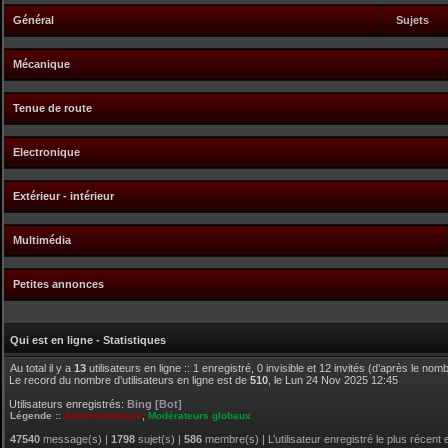
Général
Sujets
Mécanique
Tenue de route
Electronique
Extérieur - intérieur
Multimédia
Petites annonces
Qui est en ligne - Statistiques
Au total il y a
13
utilisateurs en ligne :: 1 enregistré, 0 invisible et 12 invités (d’après le no
Le record du nombre d’utilisateurs en ligne est de
510
, le Lun 24 Nov 2025 12:45
Utilisateurs enregistrés:
Bing [Bot]
Légende ::
Administrateurs
,
Modérateurs globaux
47540
message(s) |
1798
sujet(s) |
586
membre(s) | L’utilisateur enregistré le plus récent 