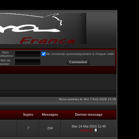
Nom
Me connecter automatiquement à chaque visite
utilisateur:
Mot de
passe:
Nous sommes le Ven 7 Aoû 2026 15:19
Sujets
Messages
Dernier message
Mar 24 Mai 2016 11:46
7
204
touti-17