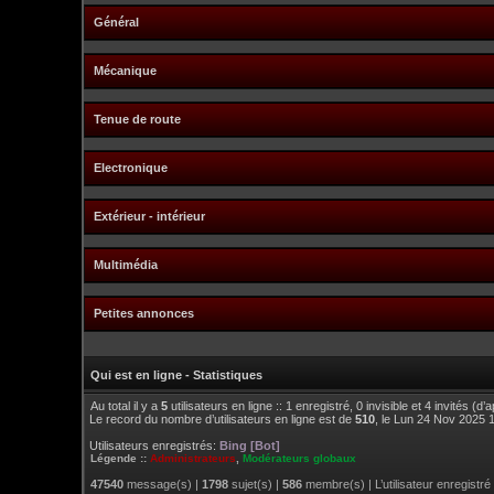
Général
Mécanique
Tenue de route
Electronique
Extérieur - intérieur
Multimédia
Petites annonces
Qui est en ligne - Statistiques
Au total il y a
5
utilisateurs en ligne :: 1 enregistré, 0 invisible et 4 invités (
Le record du nombre d’utilisateurs en ligne est de
510
, le Lun 24 Nov 2025 
Utilisateurs enregistrés:
Bing [Bot]
Légende ::
Administrateurs
,
Modérateurs globaux
47540
message(s) |
1798
sujet(s) |
586
membre(s) | L’utilisateur enregistré