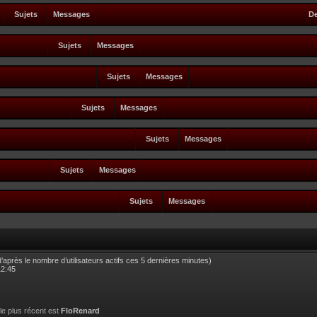
Sujets
Messages
De
Sujets
Messages
Sujets
Messages
Sujets
Messages
Sujets
Messages
Sujets
Messages
Sujets
Messages
 (d’après le nombre d’utilisateurs actifs ces 5 dernières minutes)
12:45
 le plus récent est
FloRenard