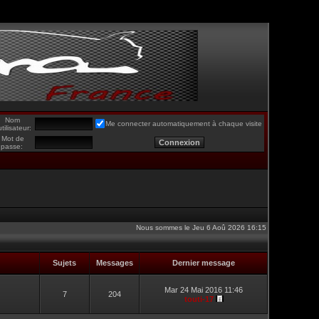
Nom
Me connecter automatiquement à chaque visite
utilisateur:
Mot de
passe:
Nous sommes le Jeu 6 Aoû 2026 16:15
Sujets
Messages
Dernier message
Mar 24 Mai 2016 11:46
7
204
touti-17