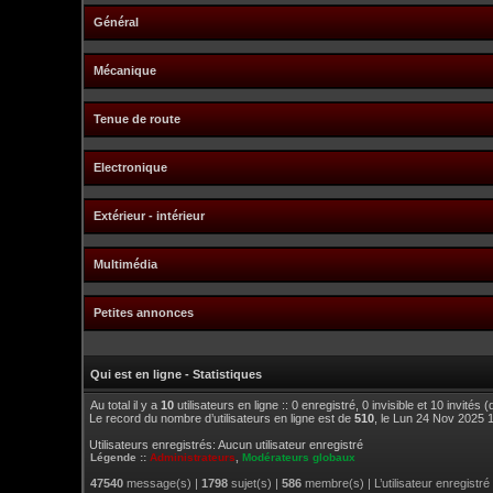
Général
Mécanique
Tenue de route
Electronique
Extérieur - intérieur
Multimédia
Petites annonces
Qui est en ligne - Statistiques
Au total il y a
10
utilisateurs en ligne :: 0 enregistré, 0 invisible et 10 invités
Le record du nombre d’utilisateurs en ligne est de
510
, le Lun 24 Nov 2025 
Utilisateurs enregistrés: Aucun utilisateur enregistré
Légende ::
Administrateurs
,
Modérateurs globaux
47540
message(s) |
1798
sujet(s) |
586
membre(s) | L’utilisateur enregistré