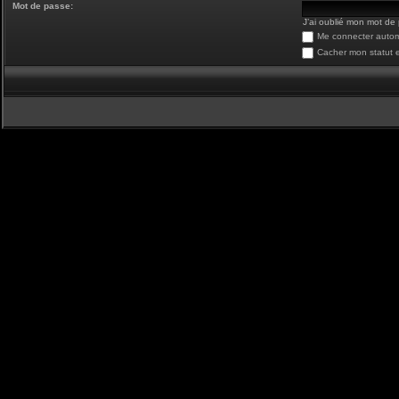
Mot de passe:
J’ai oublié mon mot de
Me connecter autom
Cacher mon statut e