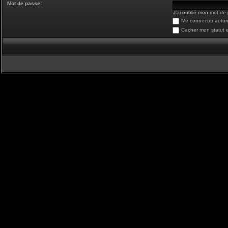
Mot de passe:
J’ai oublié mon mot de
Me connecter autom
Cacher mon statut e