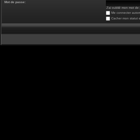
Mot de passe:
J’ai oublié mon mot de
Me connecter autom
Cacher mon statut e