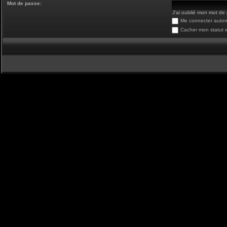
Mot de passe:
J’ai oublié mon mot de
Me connecter autom
Cacher mon statut e