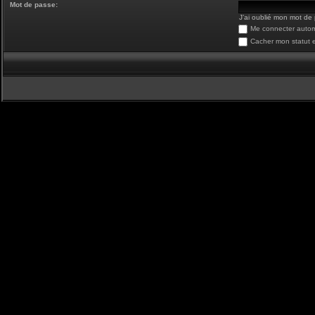
Mot de passe:
J’ai oublié mon mot de
Me connecter autom
Cacher mon statut e