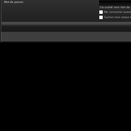
Mot de passe:
J’ai oublié mon mot de
Me connecter autom
Cacher mon statut e