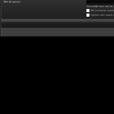
Mot de passe:
J’ai oublié mon mot de
Me connecter autom
Cacher mon statut e