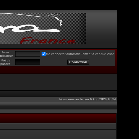
Nom
Me connecter automatiquement à chaque visite
utilisateur:
Mot de
passe:
Nous sommes le Jeu 6 Aoû 2026 10:34