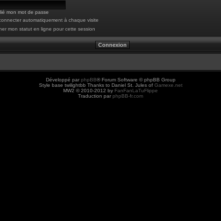
blié mon mot de passe
onnecter automatiquement à chaque visite
er mon statut en ligne pour cette session
Développé par
phpBB
® Forum Software © phpBB Group
Style base twilightbb Thanks to Daniel St. Jules of
Gamexe.net
MW2 © 2010-2012 by
FanFanLaTuFlippe
Traduction par
phpBB-fr.com