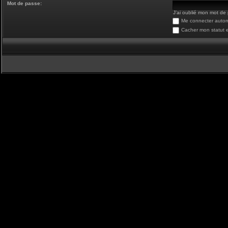
Mot de passe:
J’ai oublié mon mot de
Me connecter autom
Cacher mon statut e