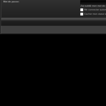
Mot de passe:
J’ai oublié mon mot de
Me connecter autom
Cacher mon statut e