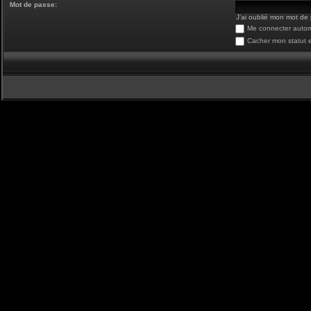
Mot de passe:
J’ai oublié mon mot de
Me connecter autom
Cacher mon statut e