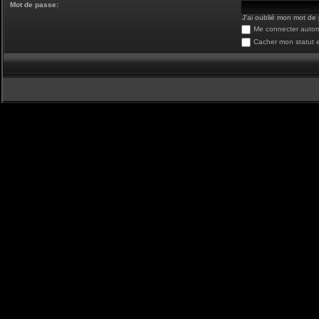
Mot de passe:
J’ai oublié mon mot de
Me connecter autom
Cacher mon statut e