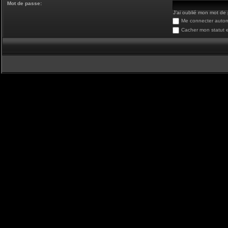
Mot de passe:
J’ai oublié mon mot de
Me connecter autom
Cacher mon statut e