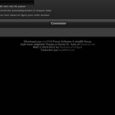
blié mon mot de passe
onnecter automatiquement à chaque visite
er mon statut en ligne pour cette session
Développé par
phpBB
® Forum Software © phpBB Group
Style base twilightbb Thanks to Daniel St. Jules of
Gamexe.net
MW2 © 2010-2012 by
FanFanLaTuFlippe
Traduction par
phpBB-fr.com