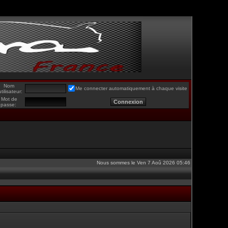
Nom
Me connecter automatiquement à chaque visite
utilisateur:
Mot de
passe:
Nous sommes le Ven 7 Aoû 2026 05:46