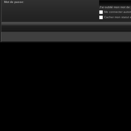
Mot de passe:
J’ai oublié mon mot de
Me connecter autom
Cacher mon statut e