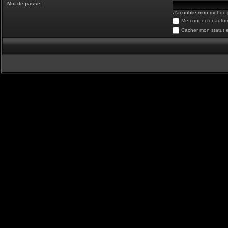
Mot de passe:
J’ai oublié mon mot de
Me connecter autom
Cacher mon statut e