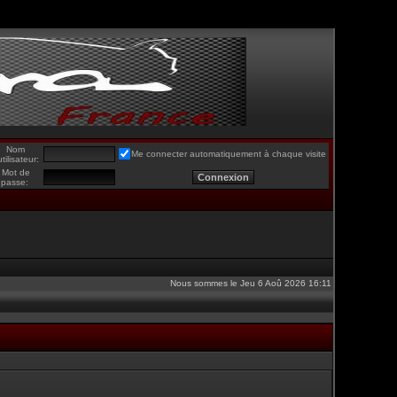
Nom
Me connecter automatiquement à chaque visite
utilisateur:
Mot de
passe:
Nous sommes le Jeu 6 Aoû 2026 16:11