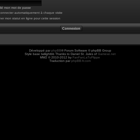
blié mon mot de passe
onnecter automatiquement à chaque visite
er mon statut en ligne pour cette session
Développé par
phpBB
® Forum Software © phpBB Group
Style base twilightbb Thanks to Daniel St. Jules of
Gamexe.net
MW2 © 2010-2012 by
FanFanLaTuFlippe
Traduction par
phpBB-fr.com