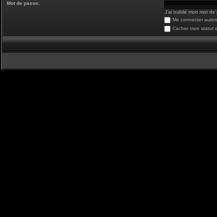
Mot de passe:
J’ai oublié mon mot de
Me connecter autom
Cacher mon statut e