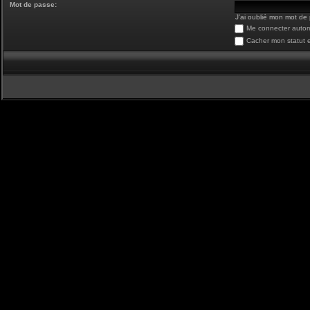
Mot de passe:
J’ai oublié mon mot de
Me connecter autom
Cacher mon statut e