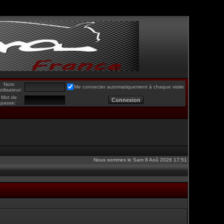
Nom
Me connecter automatiquement à chaque visite
utilisateur:
Mot de
passe:
Nous sommes le Sam 8 Aoû 2026 17:51