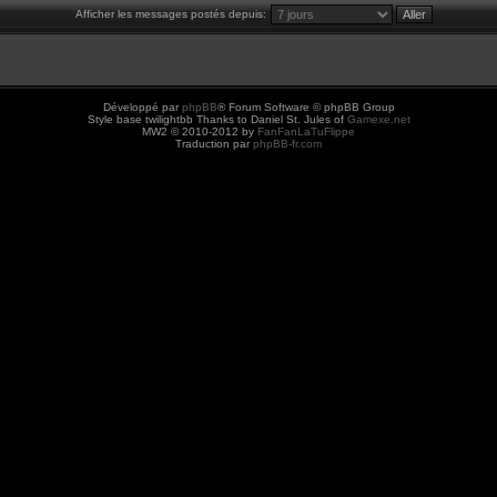
Afficher les messages postés depuis:
Développé par
phpBB
® Forum Software © phpBB Group
Style base twilightbb Thanks to Daniel St. Jules of
Gamexe.net
MW2 © 2010-2012 by
FanFanLaTuFlippe
Traduction par
phpBB-fr.com