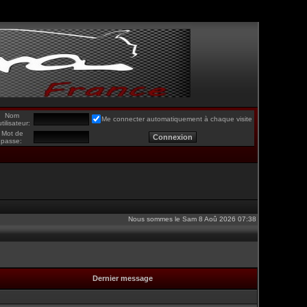
Nom
Me connecter automatiquement à chaque visite
utilisateur:
Mot de
passe:
Nous sommes le Sam 8 Aoû 2026 07:38
Dernier message