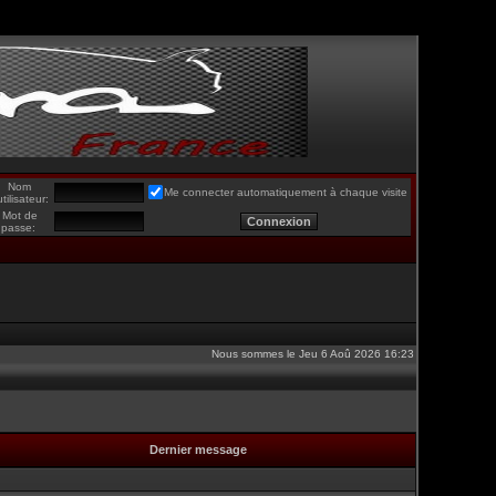
Nom
Me connecter automatiquement à chaque visite
utilisateur:
Mot de
passe:
Nous sommes le Jeu 6 Aoû 2026 16:23
Dernier message