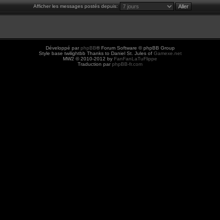
Afficher les messages postés depuis:
Développé par
phpBB
® Forum Software © phpBB Group
Style base twilightbb Thanks to Daniel St. Jules of
Gamexe.net
MW2 © 2010-2012 by
FanFanLaTuFlippe
Traduction par
phpBB-fr.com