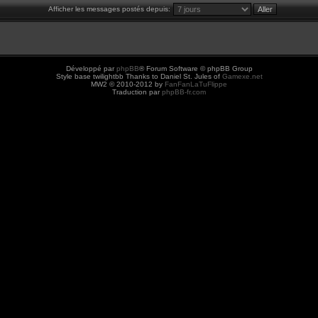
Afficher les messages postés depuis:
Développé par
phpBB
® Forum Software © phpBB Group
Style base twilightbb Thanks to Daniel St. Jules of
Gamexe.net
MW2 © 2010-2012 by
FanFanLaTuFlippe
Traduction par
phpBB-fr.com