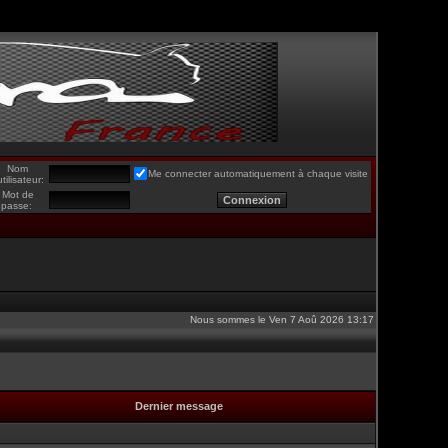
Nom
Me connecter automatiquement à chaque visite
utilisateur:
Mot de
passe:
Nous sommes le Ven 7 Aoû 2026 13:17
Dernier message