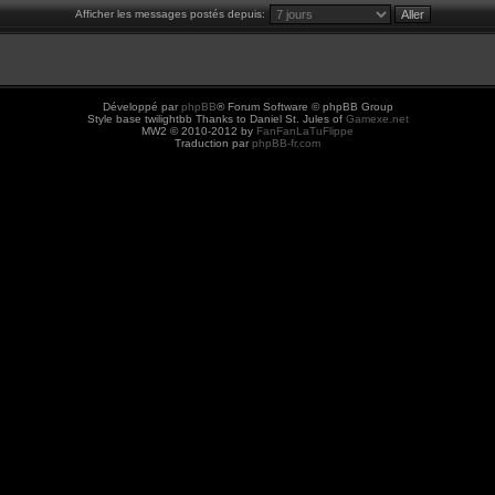
Afficher les messages postés depuis:
Développé par
phpBB
® Forum Software © phpBB Group
Style base twilightbb Thanks to Daniel St. Jules of
Gamexe.net
MW2 © 2010-2012 by
FanFanLaTuFlippe
Traduction par
phpBB-fr.com