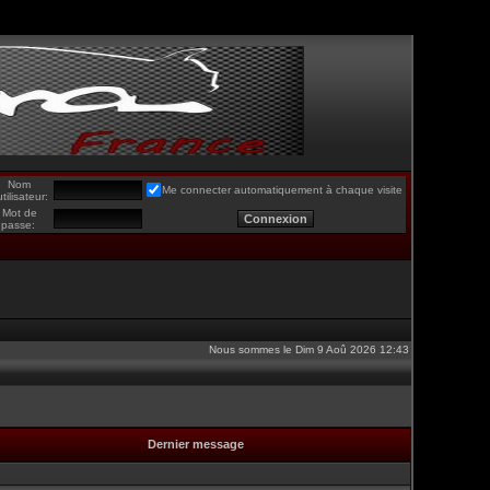
Nom
Me connecter automatiquement à chaque visite
utilisateur:
Mot de
passe:
Nous sommes le Dim 9 Aoû 2026 12:43
Dernier message