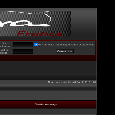
Nom
Me connecter automatiquement à chaque visite
utilisateur:
Mot de
passe:
Nous sommes le Sam 8 Aoû 2026 13:48
Dernier message