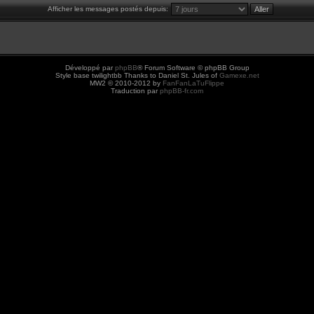
Afficher les messages postés depuis:
Développé par
phpBB
® Forum Software © phpBB Group
Style base twilightbb Thanks to Daniel St. Jules of
Gamexe.net
MW2 © 2010-2012 by
FanFanLaTuFlippe
Traduction par
phpBB-fr.com